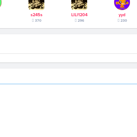
s245s
LlLl1204
yyd
370
296
230