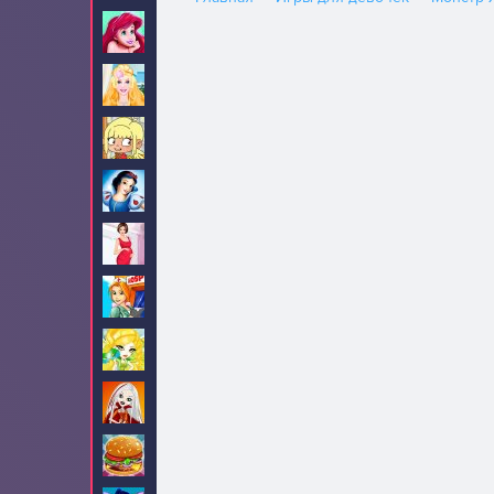
Ариэль
82
Барби
705
Безделье
84
Белоснежка
34
Беременные
32
Больница
9
Братц
16
Братцзиллаз
5
Бургеры
3