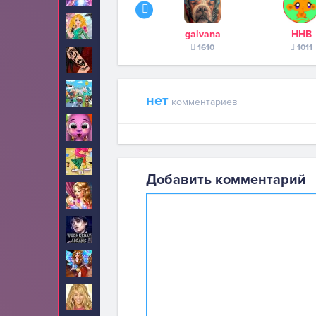
Стрижки
26
galvana
ННВ
1610
1011
Тату
34
Тока Бока
5
нет
комментариев
Тото
5
Уборка
30
Добавить комментарий
Уход за малышами
46
Уэнсдей
10
Феи
2
Ханна Монтана
6