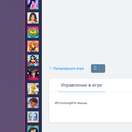
Винкс
47
Виолетта
8
Готовим еду
248
Девушки Эквестрии
70
Девушки супергерои
23
Предыдущая игра
Джастин Бибер
22
Управление в игре
Динь Динь
23
Доктор Плюшева
19
Используйте мышь.
Дружба это чудо
25
Жасмин
8