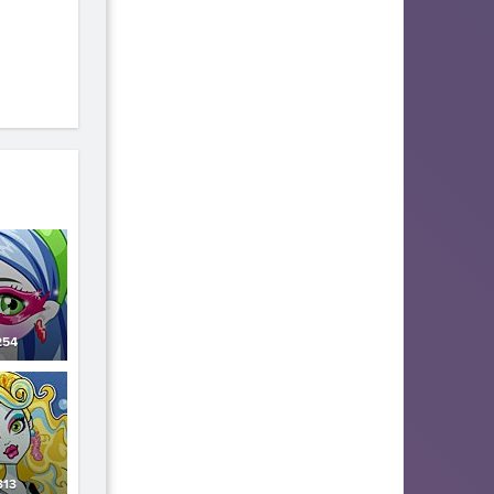
54
313