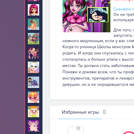
Скачайте п
Лего Френдс
4
Он не тре
используя
Лечить
87
Для того,
запустить
Литтл Чармерс
10
немного медленным, если у вас сла
Когда-то ученица Школы монстров М
Лолирок
родить. И когда она спускалась с л
5
споткнулась и больно упала с высо
местах. Ты должна стать заботливы
Макияж
234
Покажи и докажи всем, что ты про
инструментов, препаратов и лекарст
Маленький
10
девушки, но и ее неродившегося ма
зоомагазин
Малышка Барби
67
Малышка Хейзел
Избранные игры
210
Маникюр
24