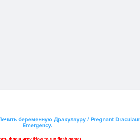
Лечить беременную Дракулауру
/ Pregnant Draculau
Emergency.
тить флеш игру (How to run flash game)