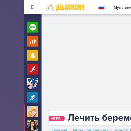
Мультик
Новые
260
Для детей
10
Популярные
260
Флеш
33
Соник
323
Прохождение
2342
Аврора
29
Лечить берем
ИГРА
АйКарли
6
Главная
Игры для девочек
Монстр 