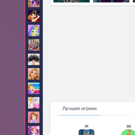
Пони
199
Поцелуи
52
Принцесса Джульетта
34
Принцессы Диснея
1515
Прически
84
Рапунцель
190
Салон красоты
12
Свадьба
2
Лучшие игроки
София Прекрасная
74
01
02
Стар Дарлингс
13