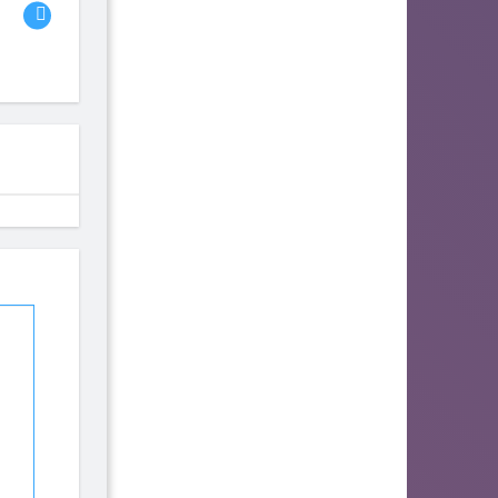
fhjwsefse46556
zurogieva
PORIDZH
142
140
134