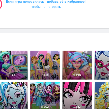
Если игра понравилась - добавь её в избранное!
чтобы не потерять
821
613
375
2
267
362
512