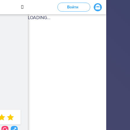
Войти
LOADING...
0