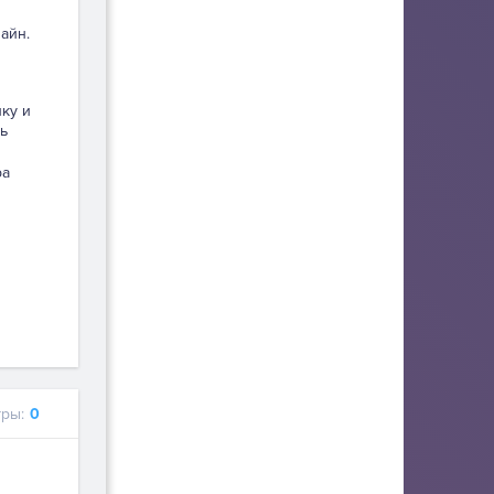
айн.
пку и
ь
ра
ры:
0