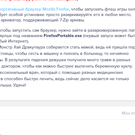
ортативный браузер Mozilla Firefox
, чтобы запускать флеш игры онл
бует особой установки: просто разархивируйте его в любое место,
 архиватор, поддерживающий 7-Zip архивы.
 чтобы запустить сам браузер, нужно зайти в разархивированную па
 ярлык под названием
FirefoxPortable.exe
(первый запуск может быт
бый Интернет)
.
онстр Хай Дракулаура собирается стать мамой, ведь ей пришла по
естницы, чтобы сесть в машину и поехать в больницу, то нечаянно
ты. В результате падения девушка получила много травм в разных
м доктором, чтобы как можно быстрее вылечить беременную куклу.
фессиональный врач, который с помощью разных медицинских
в способен быстро лечить, ведь сейчас дело касается не только
лыша. Удачи!
Мои иг