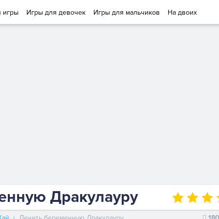
и игры
Игры для девочек
Игры для мальчиков
На двоих
енную Дракулауру
Хай
Лечить беременную Дракулауру
18