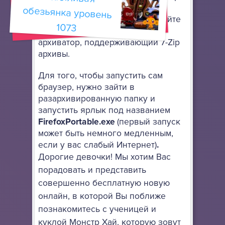
онлайн. Он не требует особой
установки: просто разархивируйте
1073
его в любое место, используя
архиватор, поддерживающий 7-Zip
архивы.
Для того, чтобы запустить сам
браузер, нужно зайти в
разархивированную папку и
запустить ярлык под названием
FirefoxPortable.exe
(первый запуск
может быть немного медленным,
если у вас слабый Интернет)
.
Дорогие девочки! Мы хотим Вас
порадовать и представить
совершенно бесплатную новую
онлайн, в которой Вы поближе
познакомитесь с ученицей и
куклой Монстр Хай, которую зовут