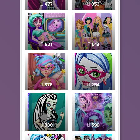
477
853
821
613
376
254
330
599