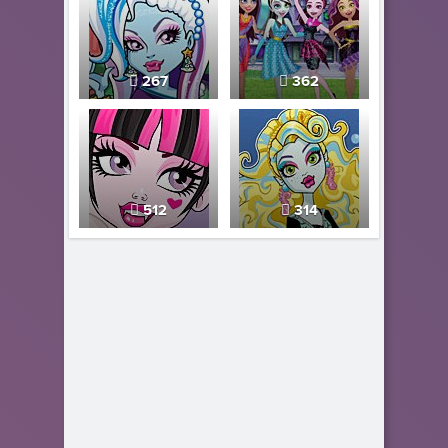
267
362
512
314