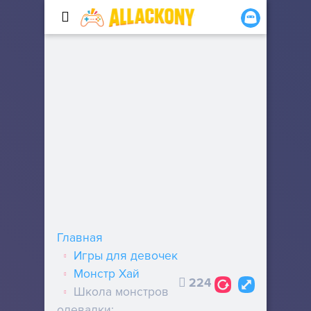
Главная
Игры для девочек
Монстр Хай
224
Школа монстров
одевалки: