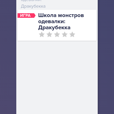
Дракубекка
Школа монстров
ИГРА
одевалки:
Дракубекка