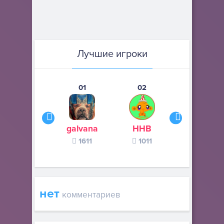
Лучшие игроки
01
02
03
galvana
ННВ
s245s
1611
1011
370
нет
комментариев