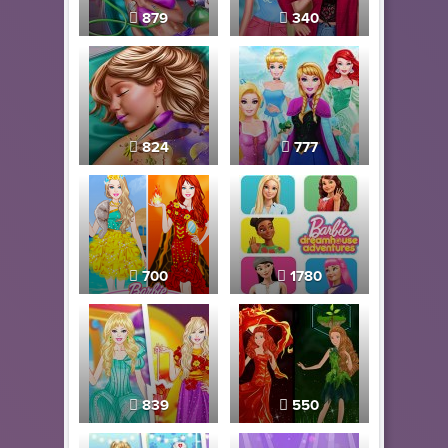
879
340
824
777
700
1780
839
550