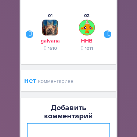
01
02
03
galvana
ННВ
s245s
1610
1011
370
нет
комментариев
Добавить
комментарий