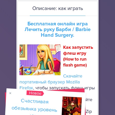
Описание: как играть
Бесплатная онлайн игра
Лечить руку Барби
/ Barbie
Hand Surgery.
Как запустить
флеш игру
(How to run
flash game)
Скачайте
портативный браузер Mozilla
Firefox
, чтобы запускать флеш игры
Новое
онлайн. Он не требует особой
установки: просто разархивируйте
Счастливая
обезьянка уровень
его в любое место, используя
архиватор, поддерживающий 7-Zip