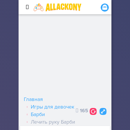
Главная
Игры для девочек
165
Барби
Лечить руку Барби