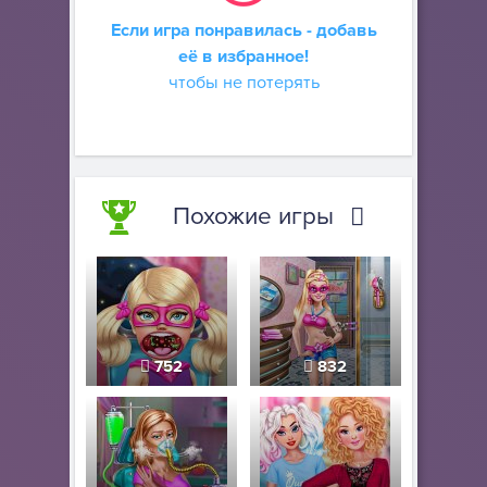
Если игра понравилась - добавь
её в избранное!
чтобы не потерять
Похожие игры
752
832