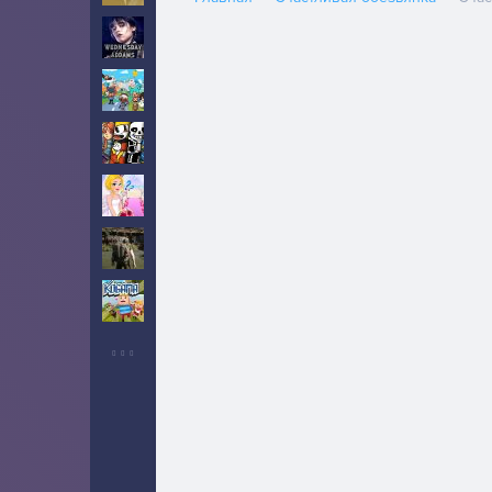
Уэнсдей
10
Тока Бока
5
Инди
5
Свадьба
2
Выживание
6
Когама
2