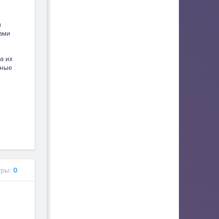
м
ами
а их
тные
ры:
0