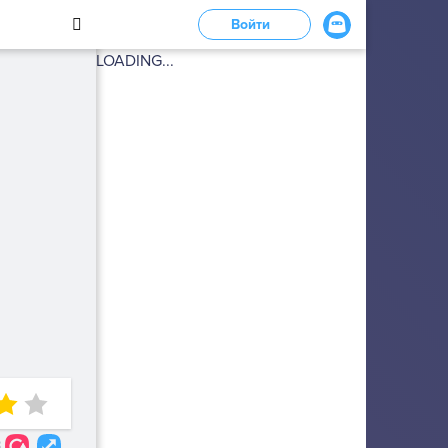
Войти
LOADING...
3