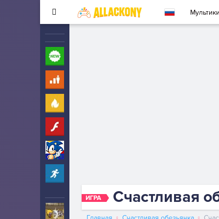
Мультик
Новые
260
Для детей
10
Популярные
260
Флеш
33
Соник
323
Прохождение
2342
Счастливая об
ИГРА
Ударный отряд котят
5
Главная
Счастливая обезьянка
Счас