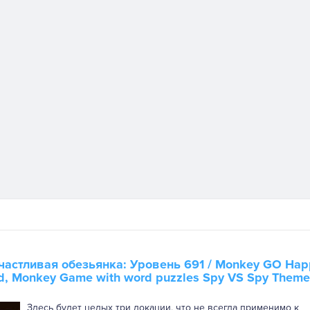
частливая обезьянка: Уровень 691
/ Monkey GO Hap
ld, Monkey Game with word puzzles Spy VS Spy Theme
Здесь будет целых три локации, что не всегда применимо к