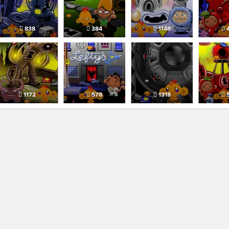
838
384
1148
4
1172
578
1318
5