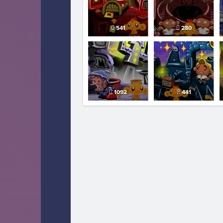
541
280
1092
441