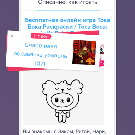
Описание: как играть
Бесплатная онлайн игра
Тока
Бока Раскраски
/ Toca Boca:
Let's Paint Together
Новое
Счастливая
обезьянка уровень
1071
Вы знакомы с Заком, Ритой, Нари,