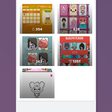
354
428
343
1351