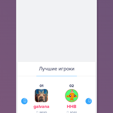
Лучшие игроки
01
02
03
galvana
ННВ
s245s
1610
1011
370