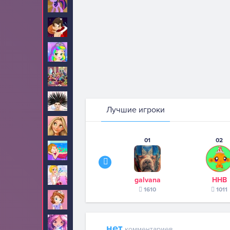
Пони
199
Поцелуи
52
Принцесса Джульетта
34
Принцессы Диснея
1515
Прически
84
Лучшие игроки
Рапунцель
190
01
02
Салон красоты
12
Свадьба
2
galvana
ННВ
1610
1011
София Прекрасная
74
Стар Дарлингс
13
нет
комментариев