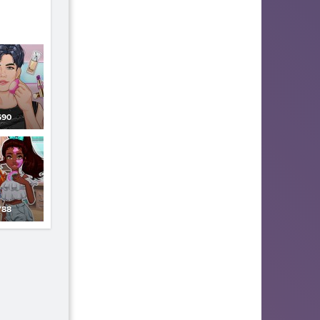
90
88