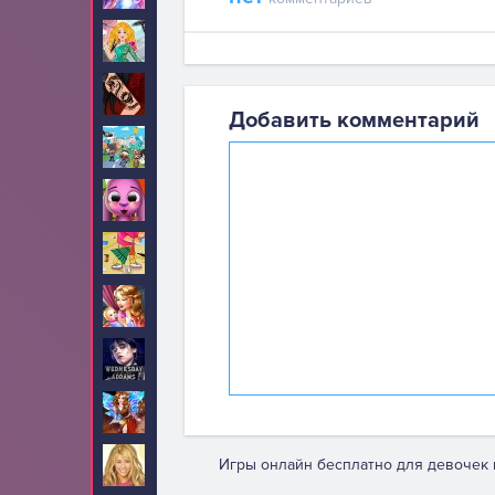
Стрижки
26
Тату
34
Добавить комментарий
Тока Бока
5
Тото
5
Уборка
30
Уход за малышами
46
Уэнсдей
10
Феи
2
Игры онлайн бесплатно для девочек 
Ханна Монтана
6