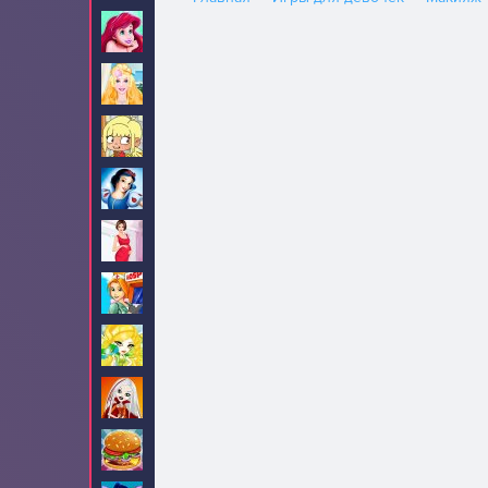
Ариэль
82
Барби
705
Безделье
84
Белоснежка
34
Беременные
32
Больница
9
Братц
16
Братцзиллаз
5
Бургеры
3