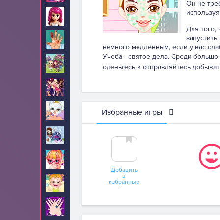
Он не тре
используя
Лего Френдс
4
Для того,
запустить
Лечить
87
немного медленным, если у вас сла
Учеба - святое дело. Среди большо
Литтл Чармерс
10
оденьтесь и отправляйтесь добыват
Лолирок
5
Макияж
234
Избранные игры
Маленький
10
зоомагазин
Малышка Барби
67
Добавить
в
избранные
Малышка Хейзел
210
Маникюр
24