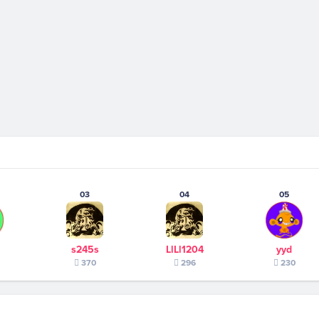
03
04
05
s245s
LlLl1204
yyd
370
296
230