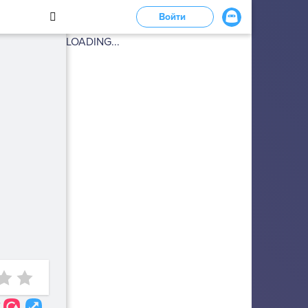
Войти
LOADING...
7