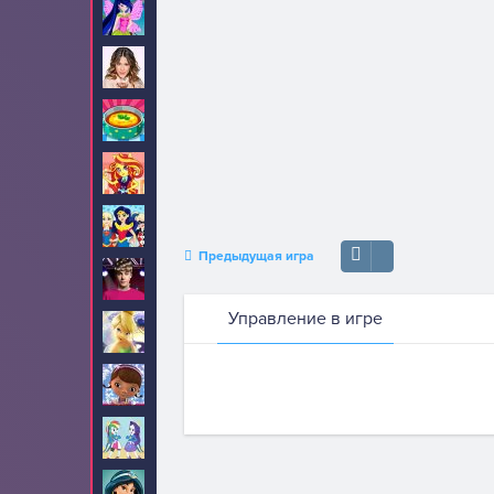
Винкс
47
Виолетта
8
Готовим еду
248
Девушки Эквестрии
70
Девушки супергерои
23
Предыдущая игра
Джастин Бибер
22
Управление в игре
Динь Динь
23
Доктор Плюшева
19
Дружба это чудо
25
Жасмин
8