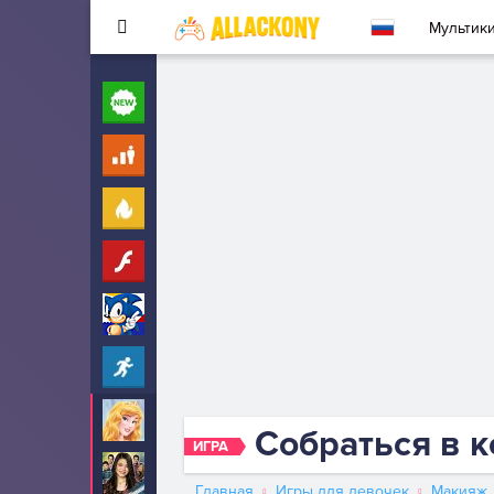
Мультик
Новые
260
Для детей
10
Популярные
260
Флеш
33
Соник
323
Прохождение
2342
Аврора
29
Собраться в 
ИГРА
АйКарли
6
Главная
Игры для девочек
Макияж