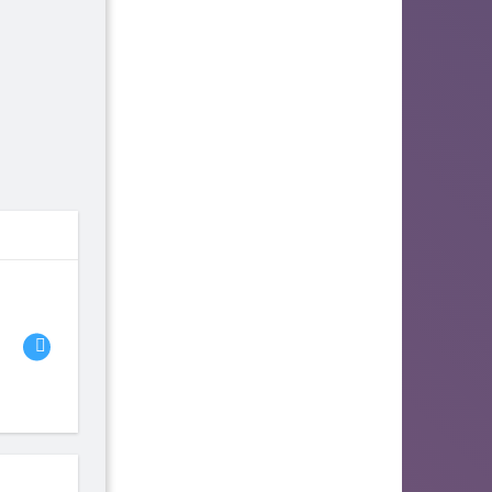
06
07
08
fhjwsefse46556
zurogieva
PORIDZH
142
140
134