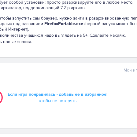
бует особой установки: просто разархивируйте его в любое место,
 архиватор, поддерживающий 7-Zip архивы.
 чтобы запустить сам браузер, нужно зайти в разархивированную па
 ярлык под названием
FirefoxPortable.exe
(первый запуск может быт
бый Интернет)
.
 количества учащихся надо выглядеть на 5+. Сделайте макияж,
ь новые знания.
Мои иг
Если игра понравилась - добавь её в избранное!
чтобы не потерять