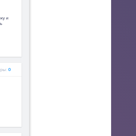
пку и
ь
ры:
0