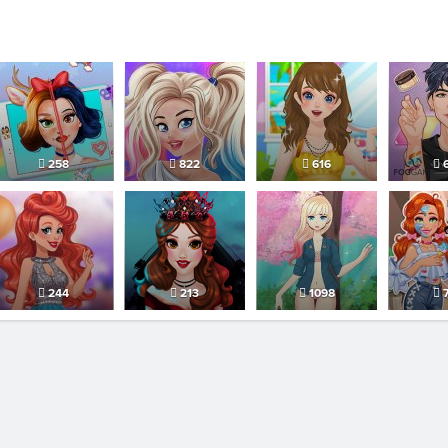
258
822
616
6
244
213
1098
7