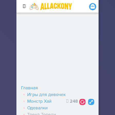
Главная
Игры для девочек
Монстр Хай
248
Одевалки
Тренд Торели