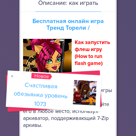
Описание: как играть
Бесплатная онлайн игра
Тренд Торели
/
Как запустить
флеш игру
(How to run
flash game)
Новое
Скачайте
портативный браузер Mozilla
Счастливая
обезьянка уровень
Firefox
, чтобы запускать флеш игры
онлайн. Он не требует особой
1073
установки: просто разархивируйте
его в любое место, используя
архиватор, поддерживающий 7-Zip
архивы.