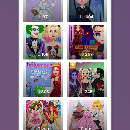
97
1004
169
267
303
245
290
805