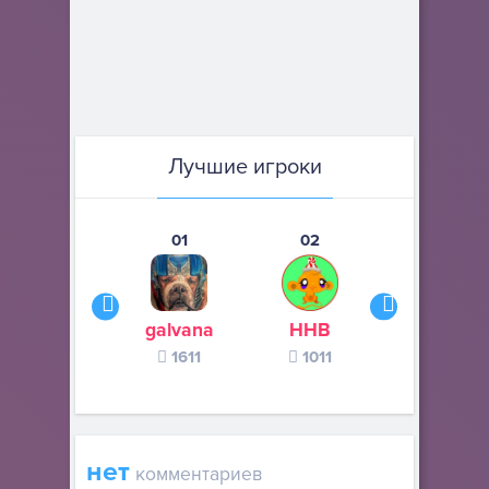
Лучшие игроки
01
02
03
galvana
ННВ
s245s
1611
1011
370
нет
комментариев