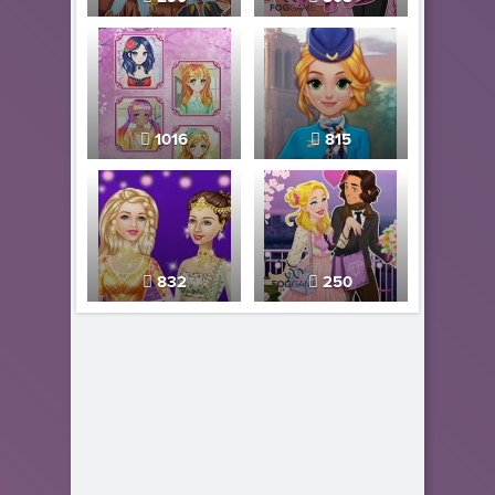
1016
815
832
250