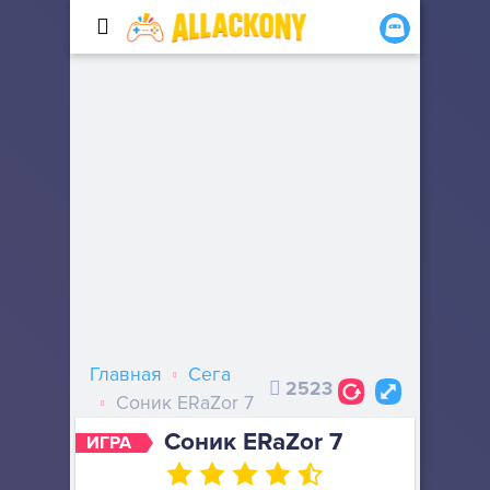
Главная
Сега
2523
Соник ERaZor 7
Соник ERaZor 7
ИГРА