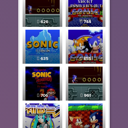
626
744
635
855
706
961