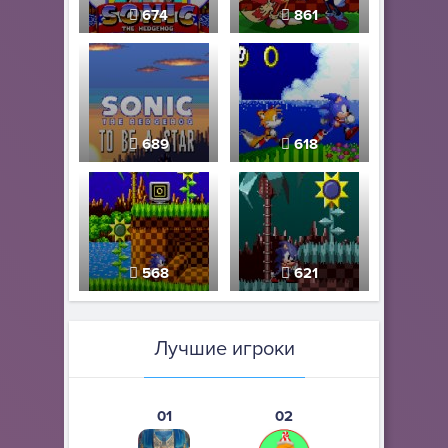
674
861
689
618
568
621
Лучшие игроки
01
02
03