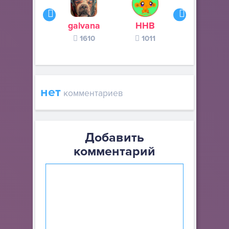
galvana
ННВ
s245s
1610
1011
370
нет
комментариев
Добавить
комментарий