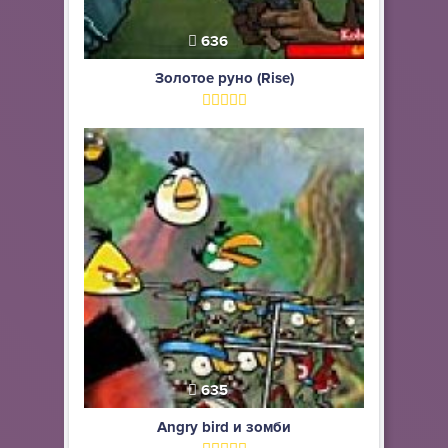
636
Золотое руно (Rise)
635
Angry bird и зомби