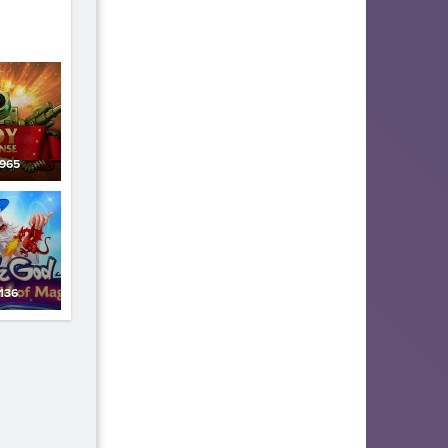
965
136