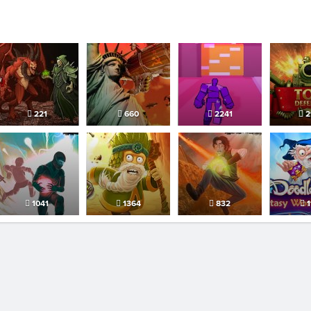
221
660
2241
2
1041
1364
832
1