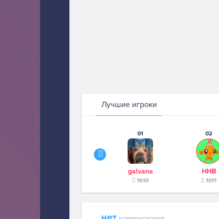
Лучшие игроки
01
02
galvana
ННВ
1610
1011
нет
комментариев