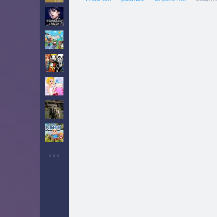
Уэнсдей
10
Тока Бока
5
Инди
5
Свадьба
2
Выживание
6
Когама
2