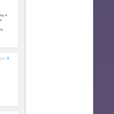
пку и
ь
ть
ры:
0