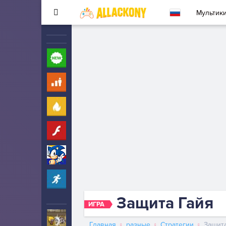
Мультик
Новые
260
Для детей
10
Популярные
260
Флеш
33
Соник
323
Прохождение
2342
Защита Гайя
ИГРА
Ударный отряд котят
5
Главная
разные
Стратегии
Защит