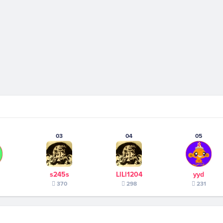
03
04
05
s245s
LlLl1204
yyd
370
298
231