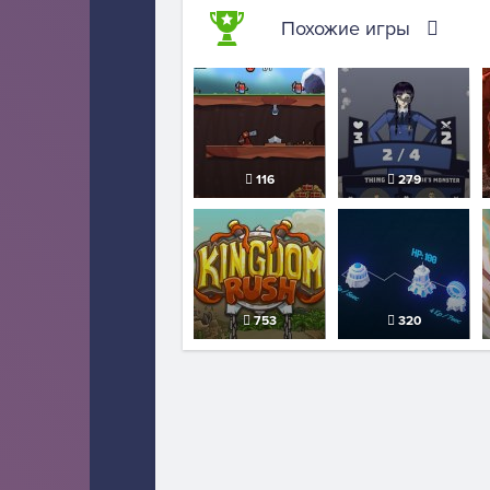
Похожие игры
116
279
753
320