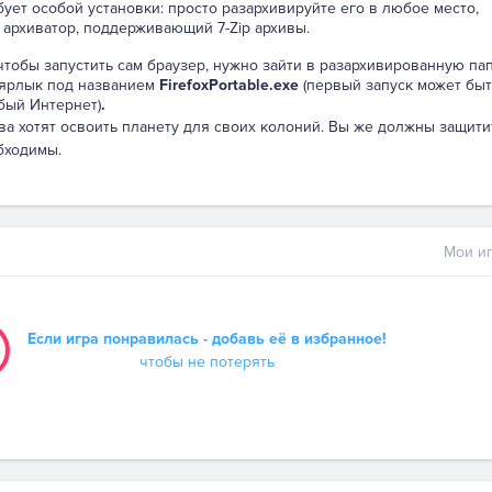
бует особой установки: просто разархивируйте его в любое место,
 архиватор, поддерживающий 7-Zip архивы.
 чтобы запустить сам браузер, нужно зайти в разархивированную па
 ярлык под названием
FirefoxPortable.exe
(первый запуск может быт
бый Интернет)
.
а хотят освоить планету для своих колоний. Вы же должны защити
бходимы.
Мои иг
Если игра понравилась - добавь её в избранное!
чтобы не потерять