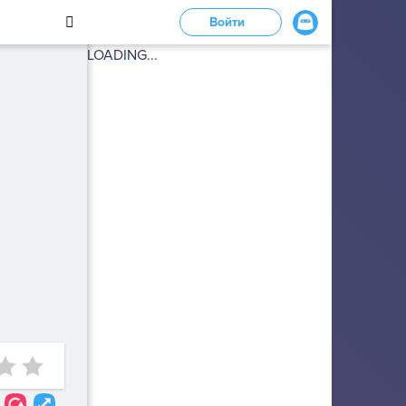
Войти
LOADING...
1