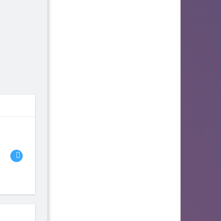
06
07
08
fhjwsefse46556
zurogieva
PORIDZH
142
140
134