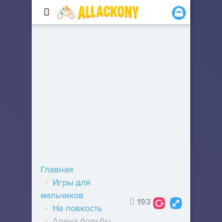
Главная
Игры для
мальчиков
193
На ловкость
Арена борьбы