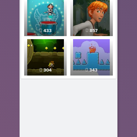
433
857
304
343