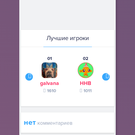
Лучшие игроки
01
02
03
galvana
ННВ
s245s
1610
1011
370
нет
комментариев