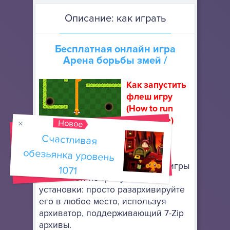
Описание: как играть
Бесплатная онлайн игра
Арена борьбы змей
/
Как запустить
флеш игру
(How to run
flash game)
Новое
Счастливая
обезьянка уровень
Скачайте
портативный браузер Mozilla
Firefox
, чтобы запускать флеш игры
1071
онлайн. Он не требует особой
установки: просто разархивируйте
его в любое место, используя
архиватор, поддерживающий 7-Zip
архивы.