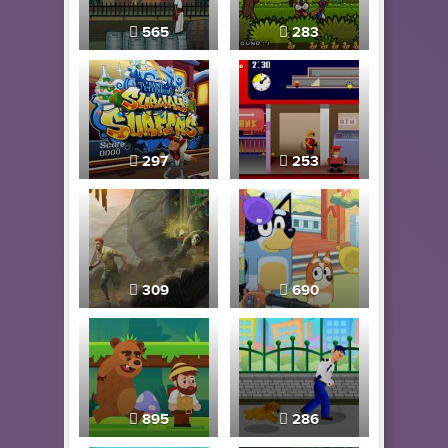
565
283
297
253
309
690
895
286