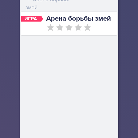
змей
Арена борьбы змей
ИГРА