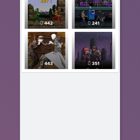
442
241
443
351