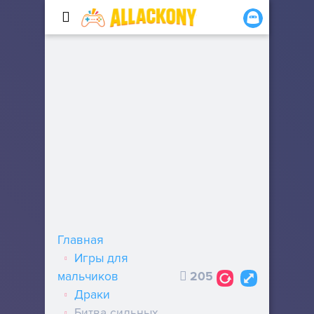
Главная
Игры для
мальчиков
205
Драки
Битва сильных