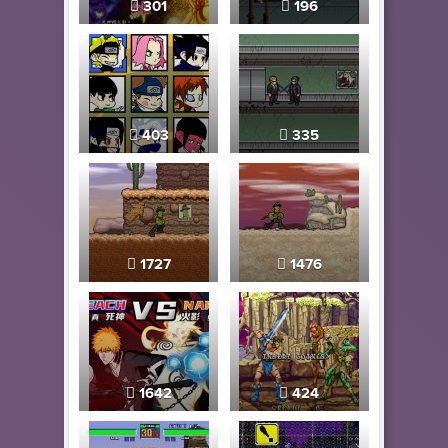
301
196
403
335
1727
1476
1642
424