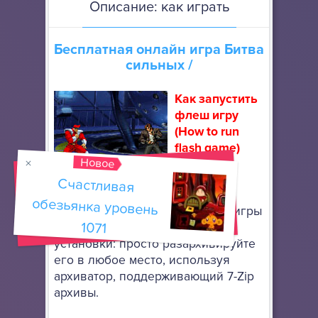
Описание: как играть
Бесплатная онлайн игра
Битва
сильных
/
Как запустить
флеш игру
(How to run
flash game)
Новое
Скачайте
Счастливая
обезьянка уровень
портативный браузер Mozilla
Firefox
, чтобы запускать флеш игры
1071
онлайн. Он не требует особой
установки: просто разархивируйте
его в любое место, используя
архиватор, поддерживающий 7-Zip
архивы.