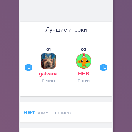
Лучшие игроки
01
02
03
galvana
ННВ
s245s
1610
1011
370
нет
комментариев