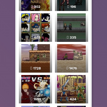
302
196
403
335
1728
1476
1651
424