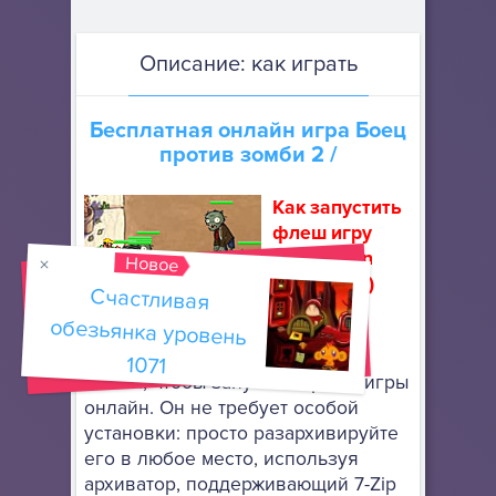
Описание: как играть
Бесплатная онлайн игра
Боец
против зомби 2
/
Как запустить
флеш игру
(How to run
Новое
flash game)
Счастливая
обезьянка уровень
Скачайте
портативный браузер Mozilla
1071
Firefox
, чтобы запускать флеш игры
онлайн. Он не требует особой
установки: просто разархивируйте
его в любое место, используя
архиватор, поддерживающий 7-Zip