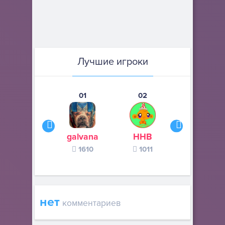
Лучшие игроки
01
02
03
galvana
ННВ
s245s
1610
1011
370
нет
комментариев