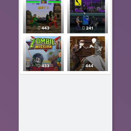
443
241
433
444