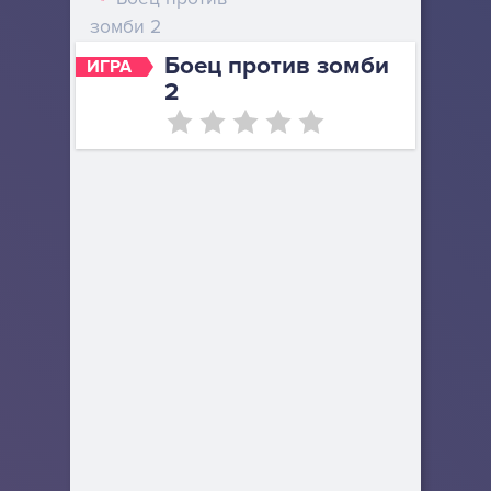
зомби 2
Боец против зомби
ИГРА
2