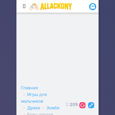
Главная
Игры для
мальчиков
205
Драки
Зомби
Боец против