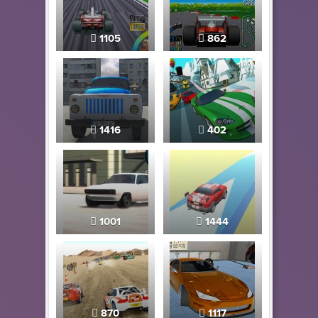
1105
862
1416
402
1001
1444
870
1117