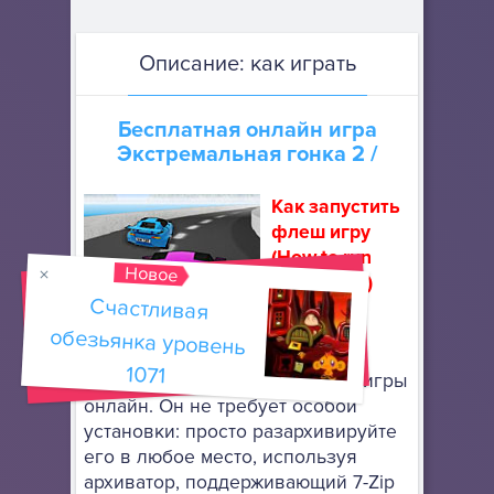
Описание: как играть
Бесплатная онлайн игра
Экстремальная гонка 2
/
Как запустить
флеш игру
(How to run
Новое
flash game)
Счастливая
обезьянка уровень
Скачайте
портативный браузер Mozilla
1071
Firefox
, чтобы запускать флеш игры
онлайн. Он не требует особой
установки: просто разархивируйте
его в любое место, используя
архиватор, поддерживающий 7-Zip