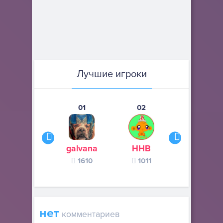
Лучшие игроки
01
02
03
galvana
ННВ
s245s
1610
1011
370
нет
комментариев