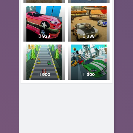
923
338
900
300