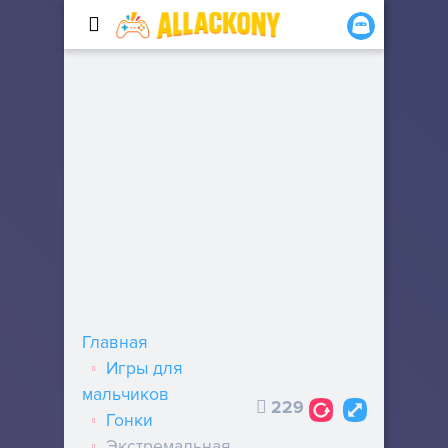
Главная
Игры для
мальчиков
229
Гонки
Экстремальная