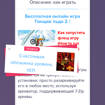
Описание: как играть
Бесплатная онлайн игра
Гонщик льда 2
/
Как запустить
флеш игру
(How to run
Новое
flash game)
Счастливая
обезьянка уровень
Скачайте
портативный браузер Mozilla
Firefox
, чтобы запускать флеш игры
1071
онлайн. Он не требует особой
установки: просто разархивируйте
его в любое место, используя
архиватор, поддерживающий 7-Zip
архивы.