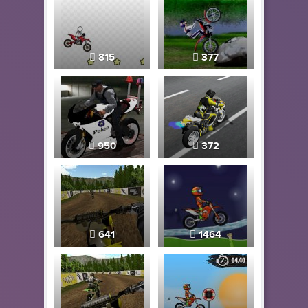
815
377
950
372
641
1464