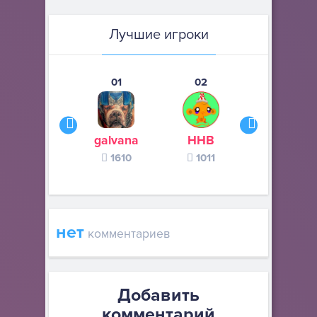
Лучшие игроки
01
02
03
galvana
ННВ
s245s
1610
1011
370
нет
комментариев
Добавить
комментарий