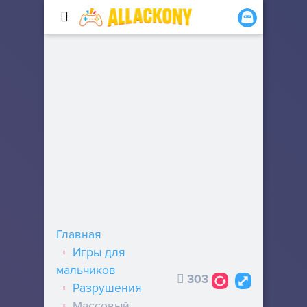
Главная
Игры для
мальчиков
303
Разрушения
Массовый