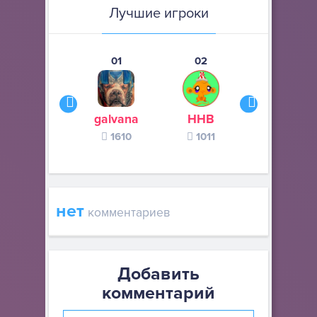
Лучшие игроки
01
02
03
galvana
ННВ
s245s
1610
1011
370
нет
комментариев
Добавить
комментарий