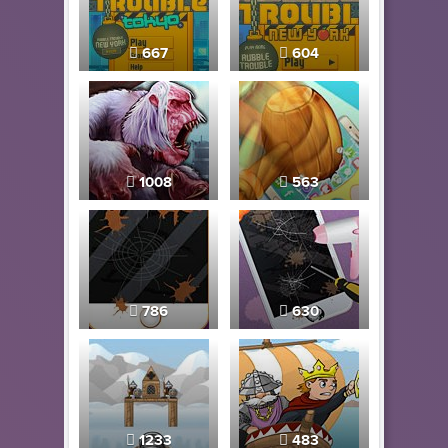
667
604
1008
563
786
630
1233
483