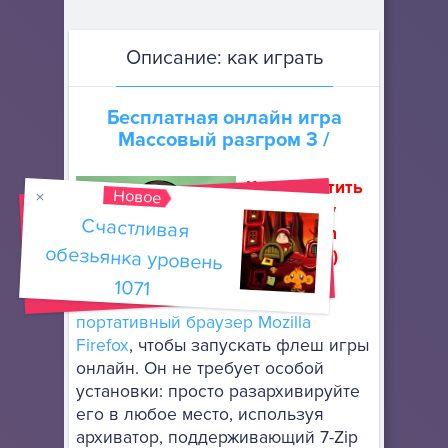
Описание: как играть
Бесплатная онлайн игра
Массовый разгром 3
/
Как запустить
Новое
флеш игру
Счастливая
обезьянка уровень
(How to run
flash game)
1071
Скачайте
портативный браузер Mozilla
Firefox
, чтобы запускать флеш игры
онлайн. Он не требует особой
установки: просто разархивируйте
его в любое место, используя
архиватор, поддерживающий 7-Zip