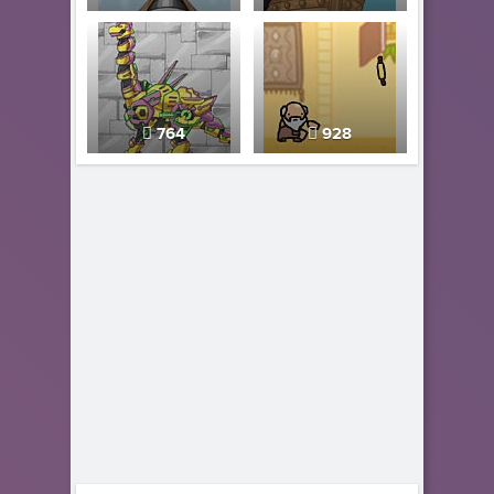
764
928