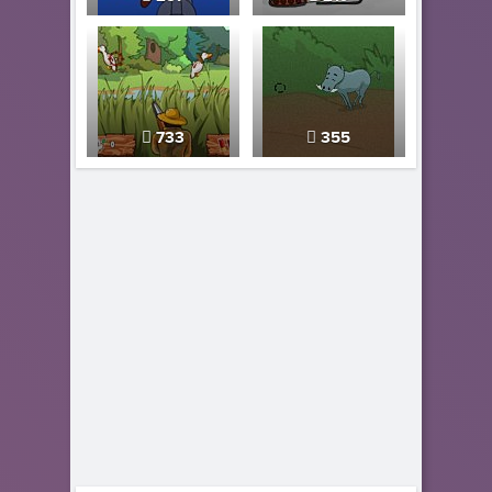
733
355