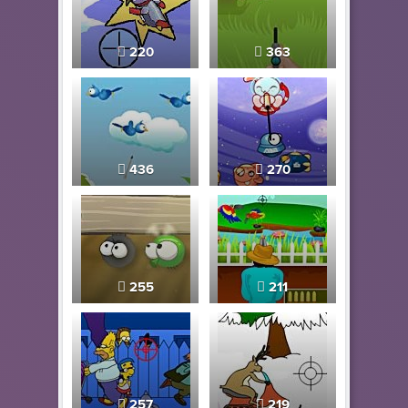
220
363
436
270
255
211
257
219