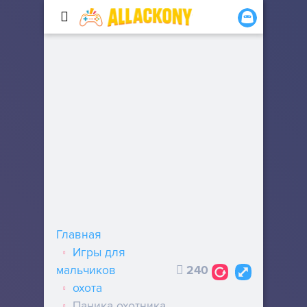
Главная
Игры для
мальчиков
240
охота
Паника охотника