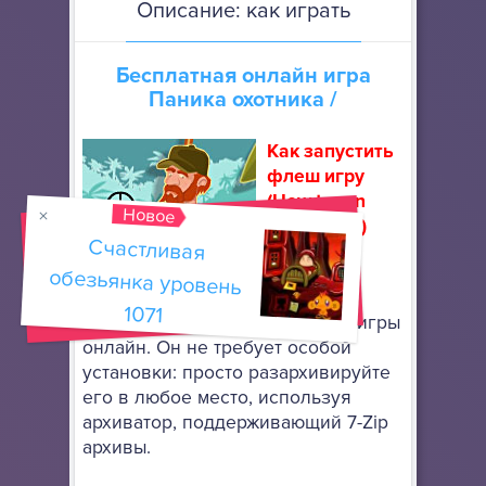
Описание: как играть
Бесплатная онлайн игра
Паника охотника
/
Как запустить
флеш игру
(How to run
Новое
flash game)
Счастливая
обезьянка уровень
Скачайте
портативный браузер Mozilla
1071
Firefox
, чтобы запускать флеш игры
онлайн. Он не требует особой
установки: просто разархивируйте
его в любое место, используя
архиватор, поддерживающий 7-Zip
архивы.