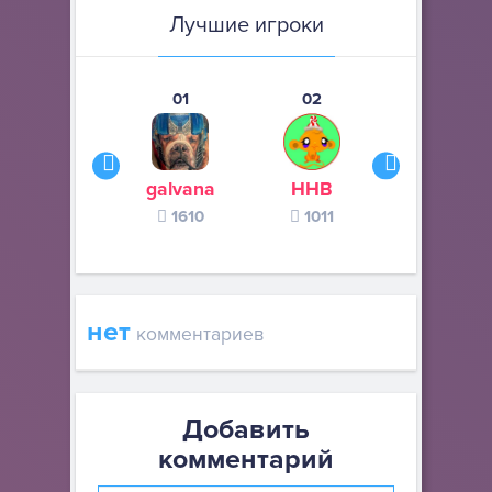
Лучшие игроки
01
02
03
galvana
ННВ
s245s
1610
1011
370
нет
комментариев
Добавить
комментарий