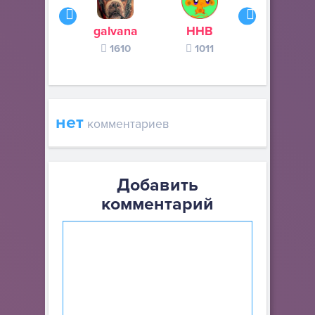
galvana
ННВ
s245s
1610
1011
370
нет
комментариев
Добавить
комментарий