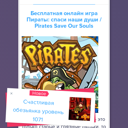
Бесплатная онлайн игра
Пираты: спаси наши души
/
Pirates Save Our Souls
Новое
Счастливая
обезьянка уровень
1071
Если Вы привыкли, что пираты - это
только старые и грязные дядьки, то