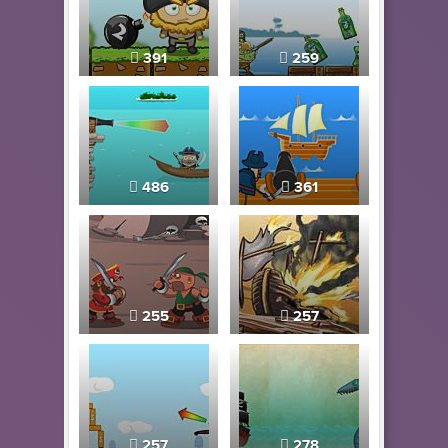
391
259
486
361
255
257
257
278