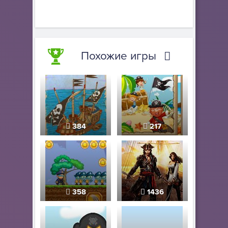
Похожие игры
384
217
358
1436