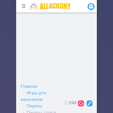
Главная
Игры для
мальчиков
290
Пираты
Пираты: спаси