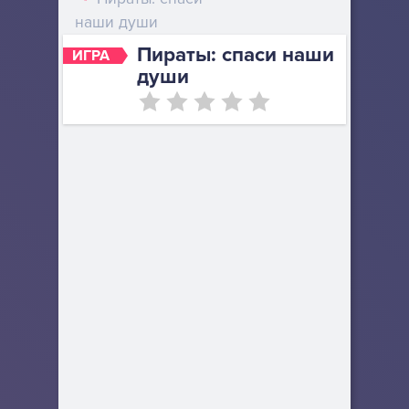
наши души
Пираты: спаси наши
ИГРА
души