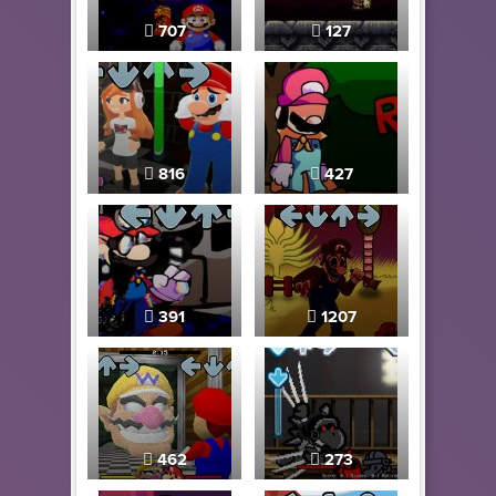
707
127
816
427
391
1207
462
273