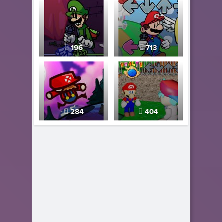
196
713
284
404