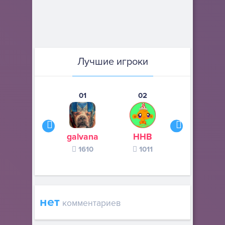
Лучшие игроки
01
02
03
galvana
ННВ
s245s
1610
1011
370
нет
комментариев