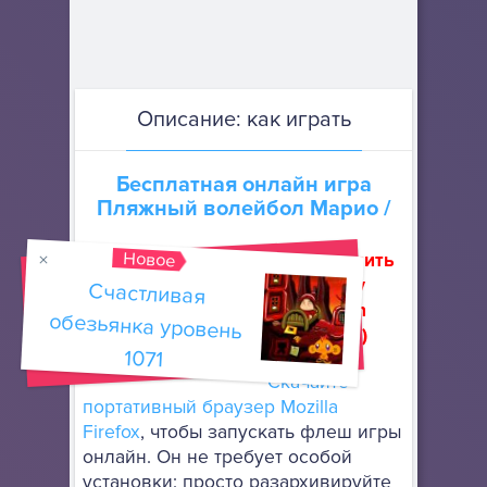
Описание: как играть
Бесплатная онлайн игра
Пляжный волейбол Марио
/
Новое
Как запустить
флеш игру
Счастливая
обезьянка уровень
(How to run
flash game)
1071
Скачайте
портативный браузер Mozilla
Firefox
, чтобы запускать флеш игры
онлайн. Он не требует особой
установки: просто разархивируйте