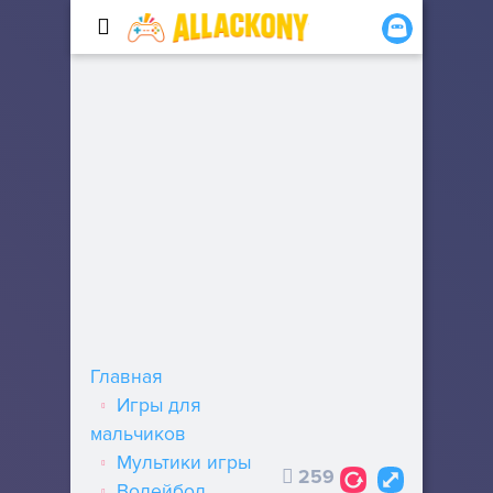
Главная
Игры для
мальчиков
Мультики игры
259
Волейбол