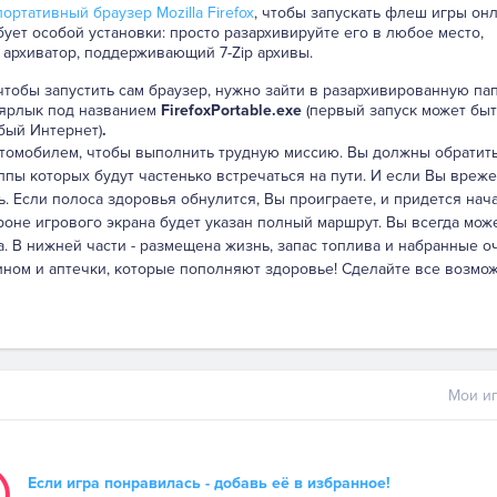
ортативный браузер Mozilla Firefox
, чтобы запускать флеш игры онл
бует особой установки: просто разархивируйте его в любое место,
 архиватор, поддерживающий 7-Zip архивы.
 чтобы запустить сам браузер, нужно зайти в разархивированную па
 ярлык под названием
FirefoxPortable.exe
(первый запуск может быт
бый Интернет)
.
автомобилем, чтобы выполнить трудную миссию. Вы должны обратит
лпы которых будут частенько встречаться на пути. И если Вы вреже
нь. Если полоса здоровья обнулится, Вы проиграете, и придется нач
роне игрового экрана будет указан полный маршрут. Вы всегда мож
. В нижней части - размещена жизнь, запас топлива и набранные оч
ином и аптечки, которые пополняют здоровье! Сделайте все возмо
Мои иг
Если игра понравилась - добавь её в избранное!