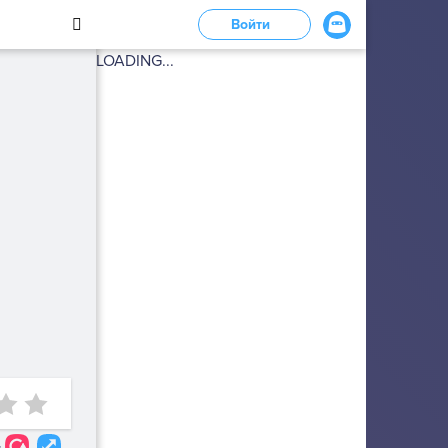
Войти
LOADING...
4