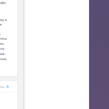
айн.
пку и
ь
ь
тесь
ать
ете
ки.
жное,
ры:
0