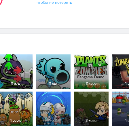
чтобы не потерять
976
461
1209
2
2725
933
1059
6