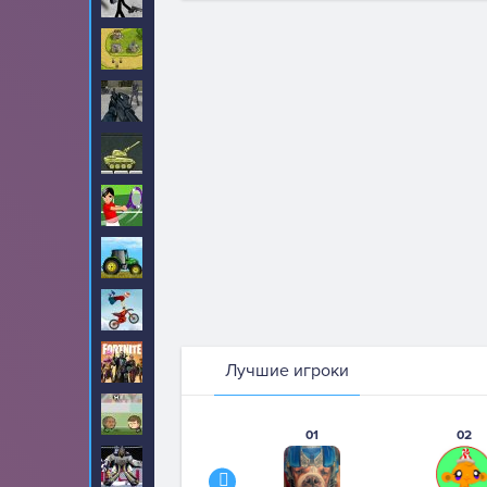
Стратегии
144
Стрелялки
488
Танки
82
Теннис
12
Тракторы
57
Трюки
71
Фортнайт
2
Лучшие игроки
Футбол
192
01
02
Хоккей
14