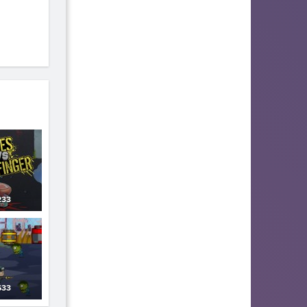
33
33