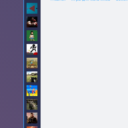
Бильярд
13
Бокс
12
Бомж Хобо
8
Векс
11
Велосипеды
40
Война
5
Волейбол
7
Выживание
6
ГТА
32