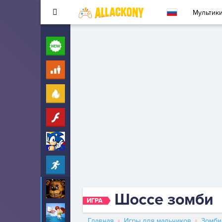
Мультик
Новые
260
Для детей
10
Популярные
260
Флеш
33
Соник
323
Прохождение
2342
5 ночей с Фредди
53
Шоссе зомби
ИГРА
Баскетбол
68
Главная
Игры для мальчиков
Зомби