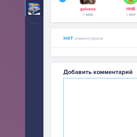
Хот Вилс
galvana
ННВ
37
1610
1011
нет
комментариев
Добавить комментарий