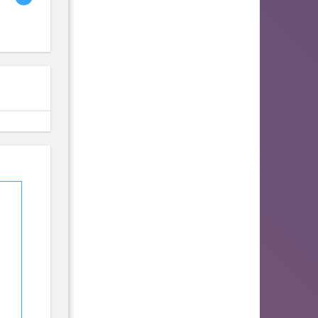
fhjwsefse46556
zurogieva
PORIDZH
142
140
134