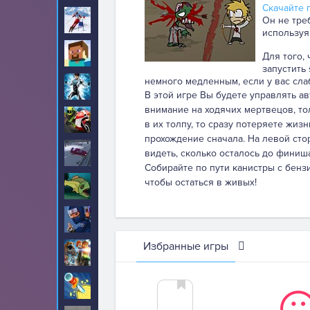
Скачайте п
Лыжи
Он не тре
11
используя
Майнкрафт
78
Для того,
запустить
немного медленным, если у вас сла
Макс Стил
6
В этой игре Вы будете управлять 
внимание на ходячих мертвецов, то
Мотоциклы
265
в их толпу, то сразу потеряете жиз
прохождение сначала. На левой сто
На дальность
видеть, сколько осталось до финиша
64
Собирайте по пути канистры с бенз
чтобы остаться в живых!
Накорми нас
43
Ниндзя
87
Избранные игры
Новые для мальчиков
43
Ножи
2