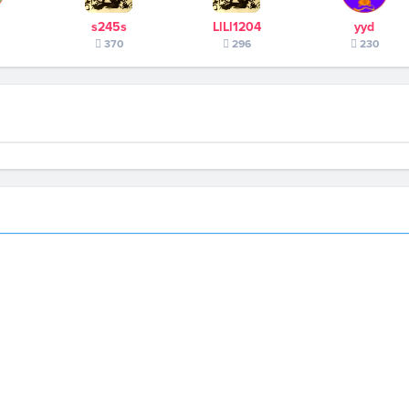
s245s
LlLl1204
yyd
370
296
230