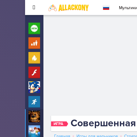
Мультик
Новые
260
Для детей
10
Популярные
260
Флеш
33
Соник
323
Прохождение
2342
5 ночей с Фредди
53
Совершенная 
ИГРА
Баскетбол
68
Главная
Игры для мальчиков
Страт