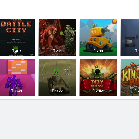
467
221
798
2241
1122
2965
7