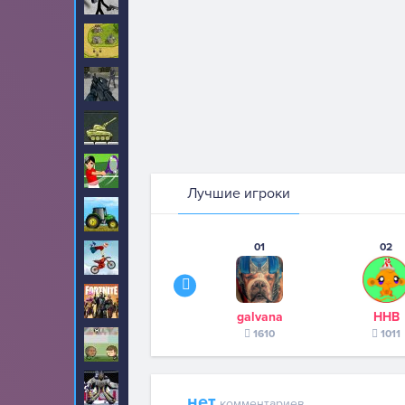
Стратегии
144
Стрелялки
488
Танки
82
Теннис
12
Лучшие игроки
Тракторы
57
01
02
Трюки
71
Фортнайт
2
galvana
ННВ
1610
1011
Футбол
192
Хоккей
14
нет
комментариев