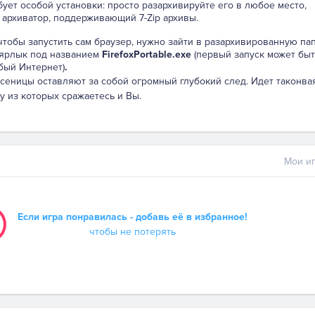
бует особой установки: просто разархивируйте его в любое место,
 архиватор, поддерживающий 7-Zip архивы.
 чтобы запустить сам браузер, нужно зайти в разархивированную па
 ярлык под названием
FirefoxPortable.exe
(первый запуск может быт
бый Интернет)
.
усеницы оставляют за собой огромный глубокий след. Идет таконва
у из которых сражаетесь и Вы.
Мои иг
Если игра понравилась - добавь её в избранное!
чтобы не потерять