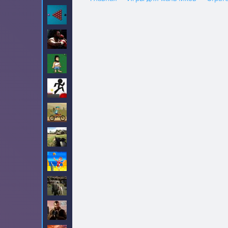
Бильярд
13
Бокс
12
Бомж Хобо
8
Векс
11
Велосипеды
40
Война
5
Волейбол
7
Выживание
6
ГТА
32