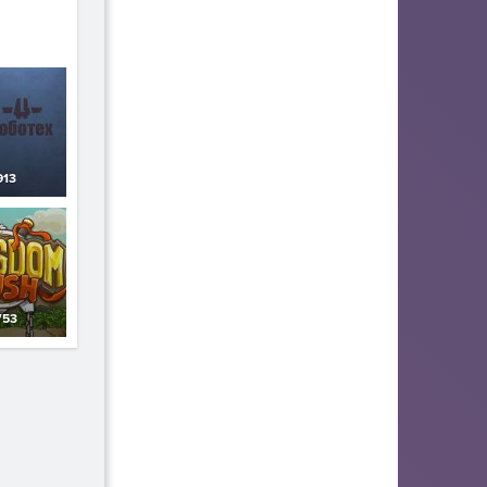
913
53