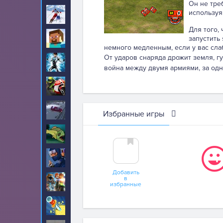
Он не тре
используя
Лыжи
11
Для того,
Майнкрафт
запустить
78
немного медленным, если у вас сла
От ударов снаряда дрожит земля, г
Макс Стил
6
война между двумя армиями, за одн
Мотоциклы
265
На дальность
64
Избранные игры
Накорми нас
43
Ниндзя
87
Добавить
в
Новые для мальчиков
43
избранные
Ножи
2