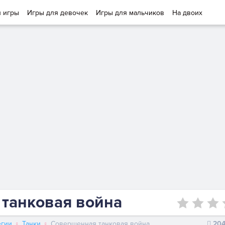
и игры
Игры для девочек
Игры для мальчиков
На двоих
танковая война
егии
Танки
Совершенная танковая война
20