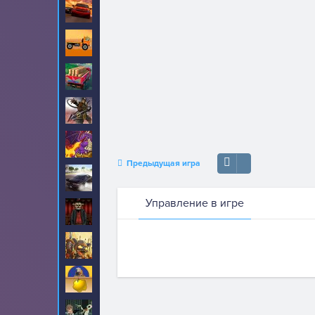
Гонки
409
Грузовики
249
Доставка
36
Драки
222
Драконы
8
Предыдущая игра
Дрифт
9
Управление в игре
Забытый Холм
17
Защита
130
Золотоискатель
38
Зомби
214