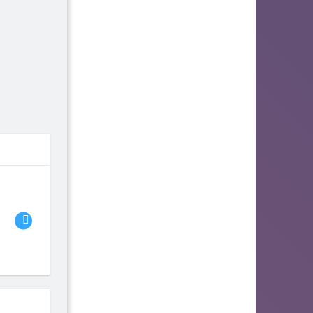
06
07
08
fhjwsefse46556
zurogieva
PORIDZH
142
140
134