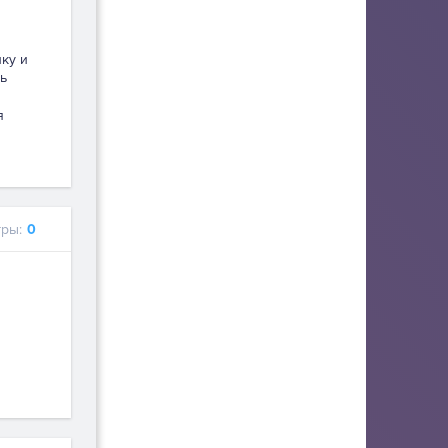
пку и
ь
я
ры:
0