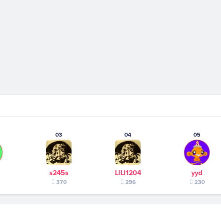
03
04
05
s245s
LlLl1204
yyd
370
296
230