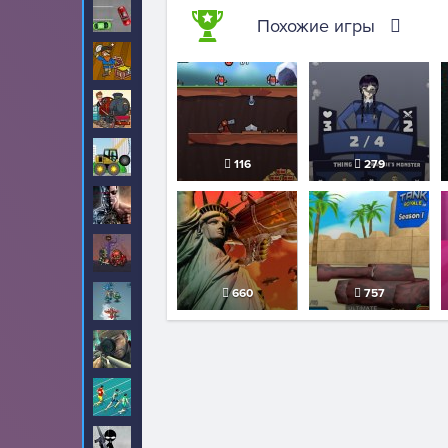
Парковка
219
Похожие игры
Пираты
34
Поезда
7
Разрушения
79
116
279
Роботы
78
Рыцари
2
660
757
Самолеты
7
Снайпер
53
Спорт
2
Стикмен
258