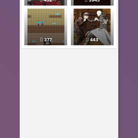
432
3943
377
443