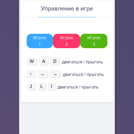
Управление в игре
Игрок
Игрок
Игрок
1
2
3
W
A
D
двигаться / прыгать
↑
←
→
двигаться / прыгать
J
L
I
двигаться / прыгать