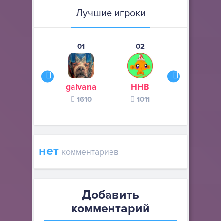
Лучшие игроки
01
02
03
galvana
ННВ
s245s
1610
1011
370
нет
комментариев
Добавить
комментарий