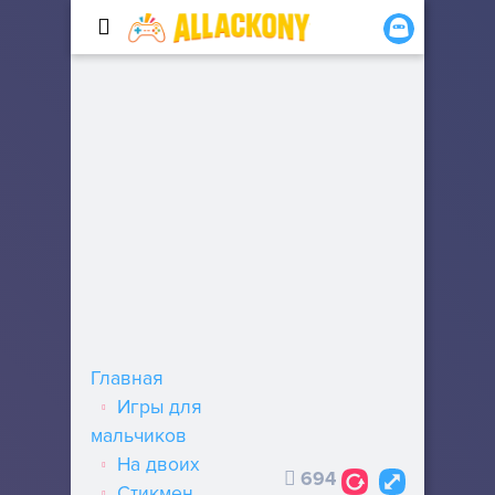
Главная
Игры для
мальчиков
На двоих
694
Стикмен