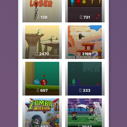
138
731
2470
3169
697
333