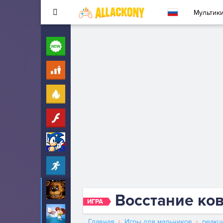
Мультик
Новые
260
Для детей
10
Популярные
260
Флеш
33
Соник
323
Прохождение
2342
5 ночей с Фредди
53
Восстание ко
ИГРА
Баскетбол
68
Главная
Игры для мальчиков
реакц