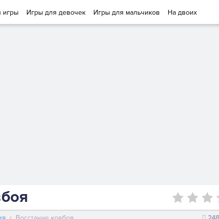
и игры
Игры для девочек
Игры для мальчиков
На двоих
вбоя
ия
Восстание ковбоя
24