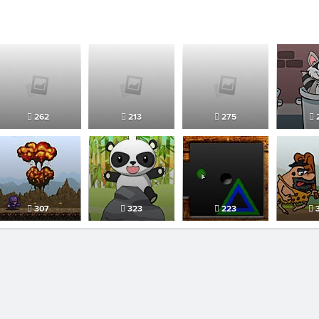
262
213
275
307
323
223
3