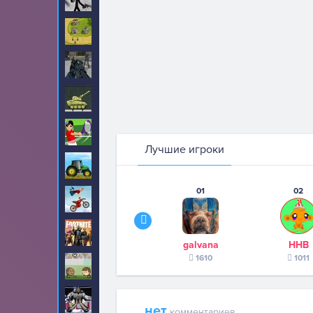
Стратегии
144
Стрелялки
488
Танки
82
Теннис
12
Лучшие игроки
Тракторы
57
01
02
Трюки
71
Фортнайт
2
galvana
ННВ
1610
1011
Футбол
192
Хоккей
14
нет
комментариев