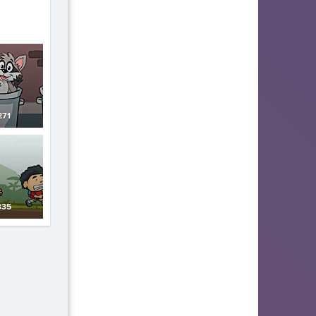
271
35