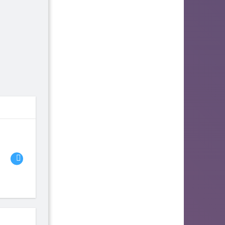
06
07
08
fhjwsefse46556
zurogieva
PORIDZH
142
140
134