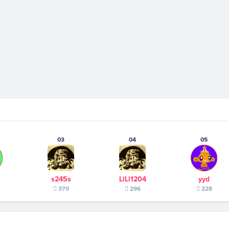
03
04
05
s245s
LlLl1204
yyd
370
296
228