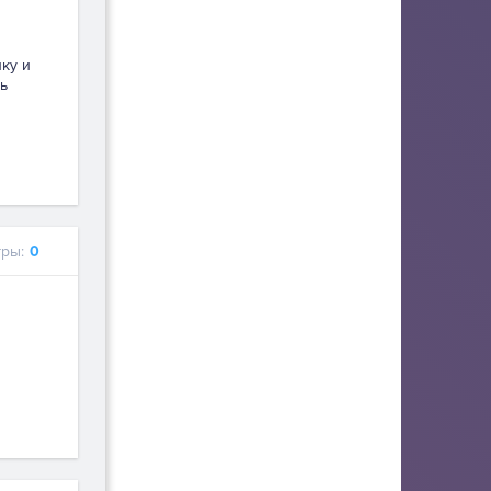
пку и
ь
ры:
0