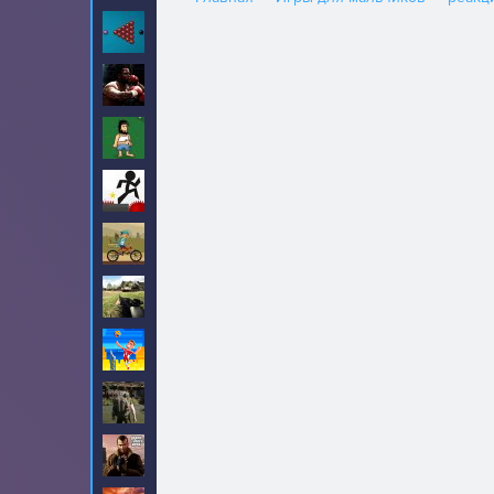
Бильярд
13
Бокс
12
Бомж Хобо
8
Векс
11
Велосипеды
40
Война
5
Волейбол
7
Выживание
6
ГТА
32