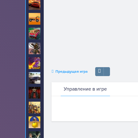
Гонки
409
Грузовики
249
Доставка
36
Драки
222
Драконы
8
Предыдущая игра
Дрифт
9
Управление в игре
Забытый Холм
17
Защита
130
Золотоискатель
38
Зомби
214