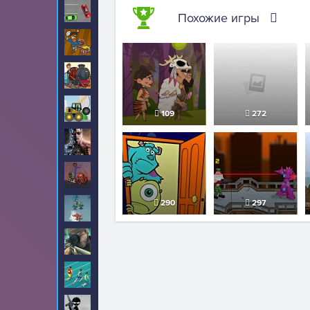
Парковка
219
Похожие игры
Пираты
34
Поезда
7
Разрушения
79
109
272
Роботы
78
Рыцари
2
290
297
Самолеты
7
Снайпер
53
Спорт
2
Стикмен
258