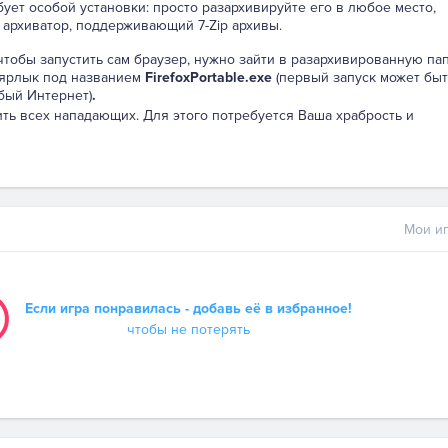
бует особой установки: просто разархивируйте его в любое место,
 архиватор, поддерживающий 7-Zip архивы.
 чтобы запустить сам браузер, нужно зайти в разархивированную па
 ярлык под названием
FirefoxPortable.exe
(первый запуск может быт
бый Интернет)
.
ть всех нападающих. Для этого потребуется Ваша храбрость и
Мои иг
Если игра понравилась - добавь её в избранное!
чтобы не потерять