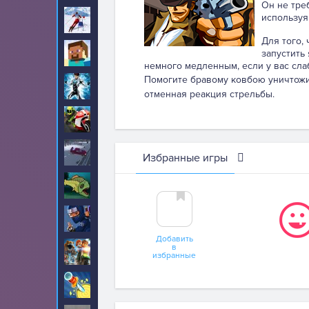
Он не тре
используя
Лыжи
11
Для того,
Майнкрафт
запустить
78
немного медленным, если у вас сла
Помогите бравому ковбою уничтожи
Макс Стил
6
отменная реакция стрельбы.
Мотоциклы
265
На дальность
64
Избранные игры
Накорми нас
43
Ниндзя
87
Добавить
в
Новые для мальчиков
43
избранные
Ножи
2