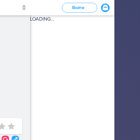
Войти
LOADING...
8