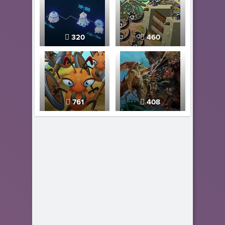
320
460
761
408