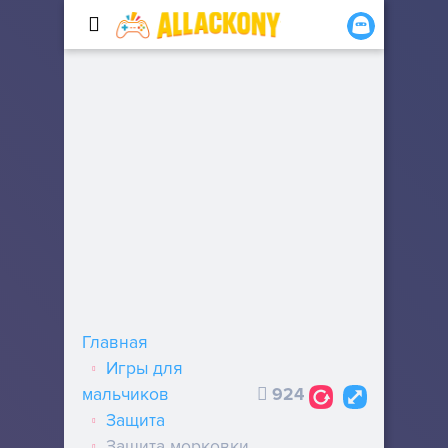
Главная
Игры для
мальчиков
924
Защита
Защита морковки