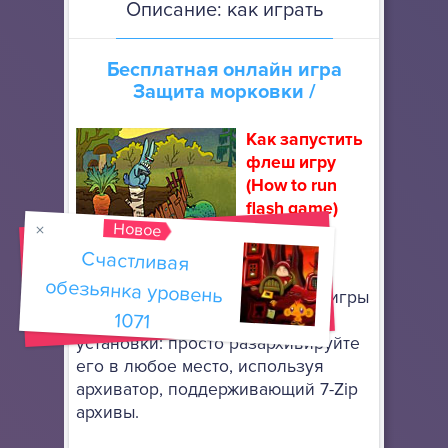
Описание: как играть
Бесплатная онлайн игра
Защита морковки
/
Как запустить
флеш игру
(How to run
flash game)
Новое
Скачайте
Счастливая
обезьянка уровень
портативный браузер Mozilla
Firefox
, чтобы запускать флеш игры
1071
онлайн. Он не требует особой
установки: просто разархивируйте
его в любое место, используя
архиватор, поддерживающий 7-Zip
архивы.