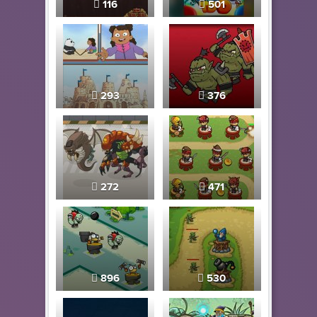
116
501
293
376
272
471
896
530