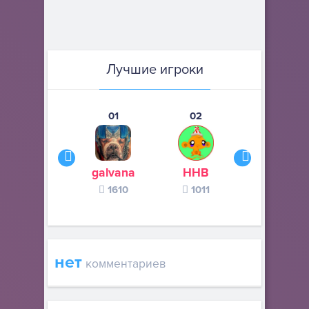
Лучшие игроки
01
02
03
galvana
ННВ
s245s
1610
1011
370
нет
комментариев