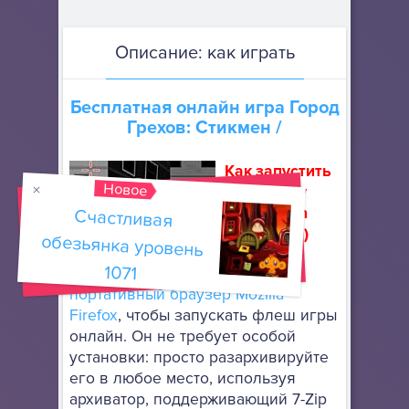
Описание: как играть
Бесплатная онлайн игра
Город
Грехов: Стикмен
/
Как запустить
Новое
флеш игру
(How to run
Счастливая
обезьянка уровень
flash game)
1071
Скачайте
портативный браузер Mozilla
Firefox
, чтобы запускать флеш игры
онлайн. Он не требует особой
установки: просто разархивируйте
его в любое место, используя
архиватор, поддерживающий 7-Zip