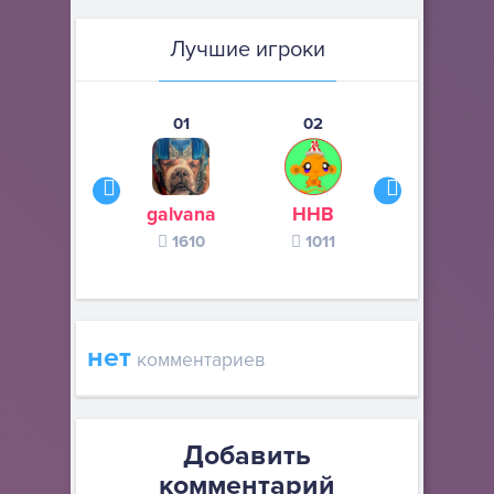
Лучшие игроки
01
02
03
galvana
ННВ
s245s
1610
1011
370
нет
комментариев
Добавить
комментарий