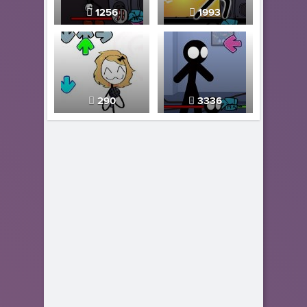
1256
1993
290
3336