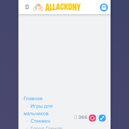
Главная
Игры для
мальчиков
366
Стикмен
Город Грехов: