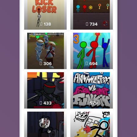
138
734
306
694
433
579