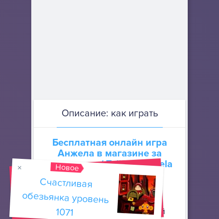
Описание: как играть
Бесплатная онлайн игра
Анжела в магазине за
покупками
/ Talking Angela
Новое
Great Shopping.
Счастливая
обезьянка уровень
В гости к
1071
говорящей