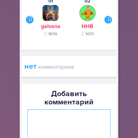
01
02
03
galvana
ННВ
s245s
1610
1011
370
нет
комментариев
Добавить
комментарий