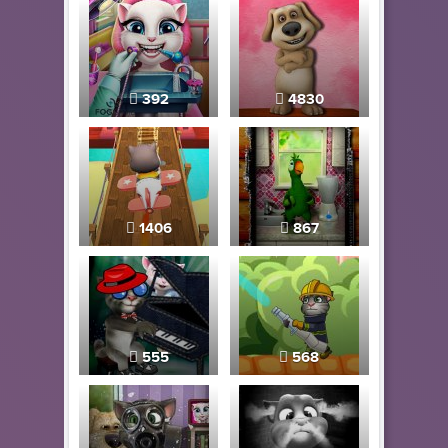
392
4830
1406
867
555
568