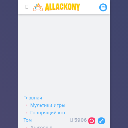
Главная
Мультики игры
Говорящий кот
Том
5906
Анжела в