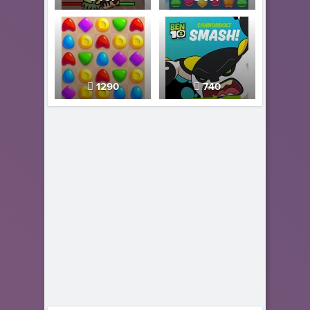
1290
740