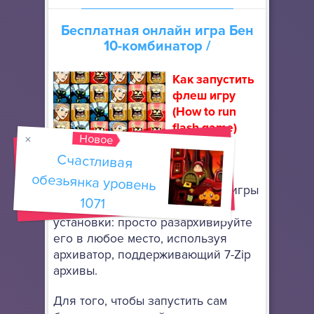
Бесплатная онлайн игра
Бен
10-комбинатор
/
Как запустить
флеш игру
(How to run
flash game)
Новое
Скачайте
Счастливая
обезьянка уровень
портативный браузер Mozilla
Firefox
, чтобы запускать флеш игры
1071
онлайн. Он не требует особой
установки: просто разархивируйте
его в любое место, используя
архиватор, поддерживающий 7-Zip
архивы.
Для того, чтобы запустить сам