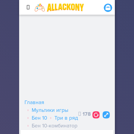
Главная
Мультики игры
178
Бен 10
Три в ряд
Бен 10-комбинатор