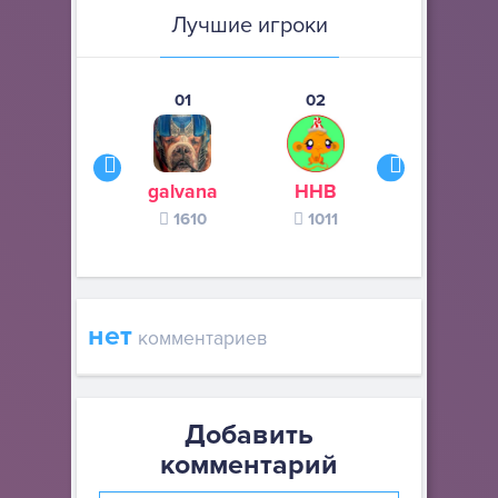
Лучшие игроки
01
02
03
galvana
ННВ
s245s
1610
1011
370
нет
комментариев
Добавить
комментарий