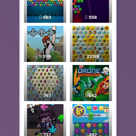
983
558
1119
22188
797
642
737
397