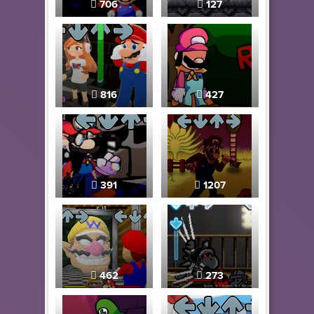
706
127
816
427
391
1207
462
273