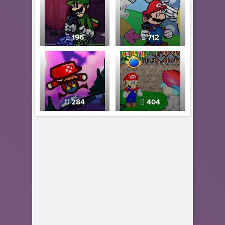
196
712
284
404