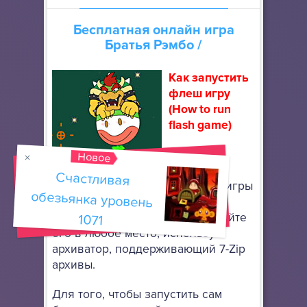
Бесплатная онлайн игра
Братья Рэмбо
/
Как запустить
флеш игру
(How to run
flash game)
Скачайте
Новое
портативный браузер Mozilla
Счастливая
обезьянка уровень
Firefox
, чтобы запускать флеш игры
онлайн. Он не требует особой
установки: просто разархивируйте
1071
его в любое место, используя
архиватор, поддерживающий 7-Zip
архивы.
Для того, чтобы запустить сам