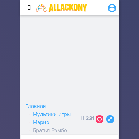
Главная
Мультики игры
231
Марио
Братья Рэмбо