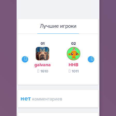
Лучшие игроки
01
02
03
galvana
ННВ
s245s
1610
1011
370
нет
комментариев