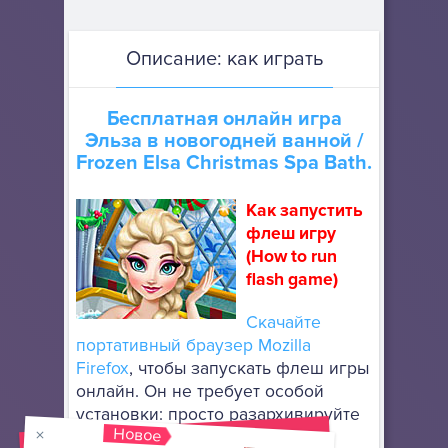
Описание: как играть
Бесплатная онлайн игра
Эльза в новогодней ванной
/
Frozen Elsa Christmas Spa Bath.
Как запустить
флеш игру
(How to run
flash game)
Скачайте
портативный браузер Mozilla
Firefox
, чтобы запускать флеш игры
онлайн. Он не требует особой
установки: просто разархивируйте
Новое
его в любое место, используя