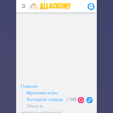
Главная
Мультики игры
Холодное сердце
145
Эльза в
новогодней ванной