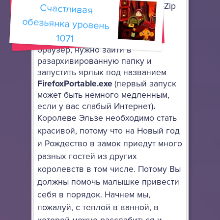
архиватор, поддерживающий 7-Zip
Счастливая
обезьянка уровень
архивы.
1071
Для того, чтобы запустить сам
браузер, нужно зайти в
разархивированную папку и
запустить ярлык под названием
FirefoxPortable.exe
(первый запуск
может быть немного медленным,
если у вас слабый Интернет)
.
Королеве Эльзе необходимо стать
красивой, потому что на Новый год
и Рождество в замок приедут много
разных гостей из других
королевств в том числе. Потому Вы
должны помочь малышке привести
себя в порядок. Начнем мы,
пожалуй, с теплой в ванной, в