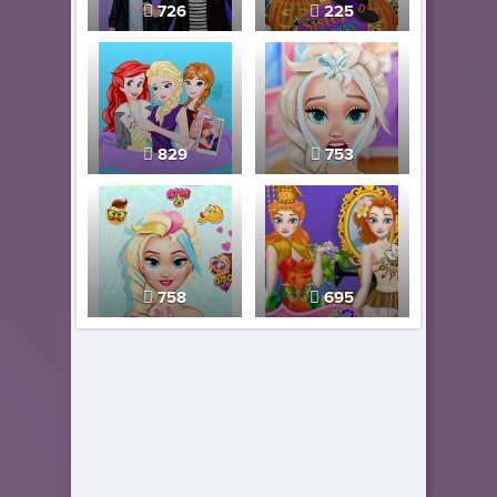
726
225
829
753
758
695