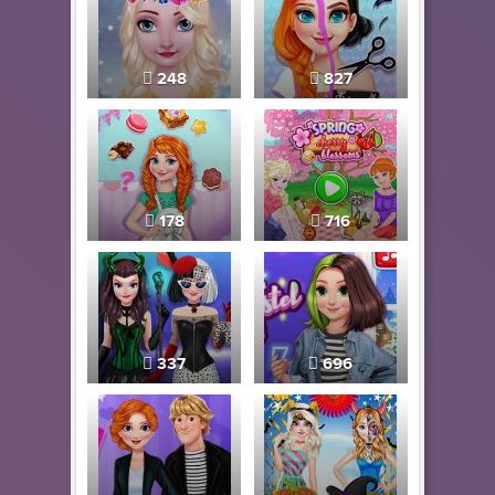
248
827
178
716
337
696