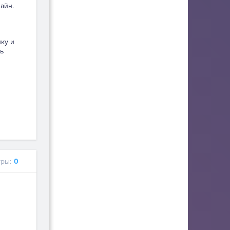
айн.
пку и
ь
ры:
0