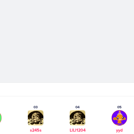
03
04
05
s245s
LlLl1204
yyd