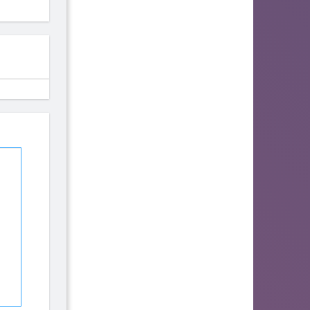
142
140
134