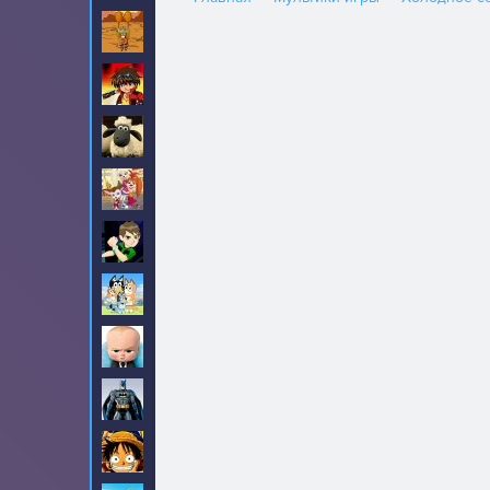
Амиго Панчо
8
Бакуган
6
Барашек Шон
18
Барбоскины
31
Бен 10
190
Блуи
2
Босс молокосос
23
Бэтмен
90
Ван-Пис
99