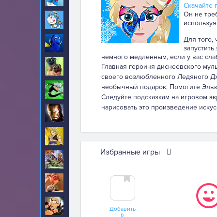
Скачайте п
Он не тре
Дораэмон
29
используя
Для того,
Дори
22
запустить
немного медленным, если у вас сла
Дружные мопсы
Главная героиня диснеевского муль
13
своего возлюбленного Ледяного Дже
необычный подарок. Помогите Эльзе
Дэнни призрак
7
Следуйте подсказкам на игровом эк
нарисовать это произведение искус
Железный человек
35
Жемчуг дракона
35
Избранные игры
Звездные войны
39
Зверополис
134
Злая бабушка
27
Добавить
в