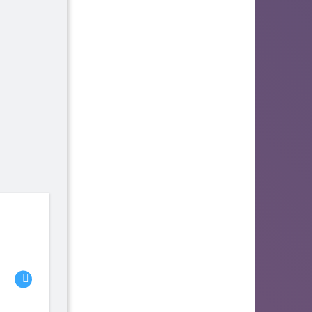
06
07
08
fhjwsefse46556
zurogieva
PORIDZH