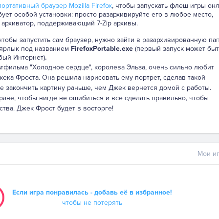
ортативный браузер Mozilla Firefox
, чтобы запускать флеш игры онл
бует особой установки: просто разархивируйте его в любое место,
 архиватор, поддерживающий 7-Zip архивы.
 чтобы запустить сам браузер, нужно зайти в разархивированную па
 ярлык под названием
FirefoxPortable.exe
(первый запуск может быт
бый Интернет)
.
тфильма "Холодное сердце", королева Эльза, очень сильно любит
ка Фроста. Она решила нарисовать ему портрет, сделав такой
 закончить картину раньше, чем Джек вернется домой с работы.
ране, чтобы нигде не ошибиться и все сделать правильно, чтобы
ства. Джек Фрост будет в восторге!
Мои иг
Если игра понравилась - добавь её в избранное!
чтобы не потерять