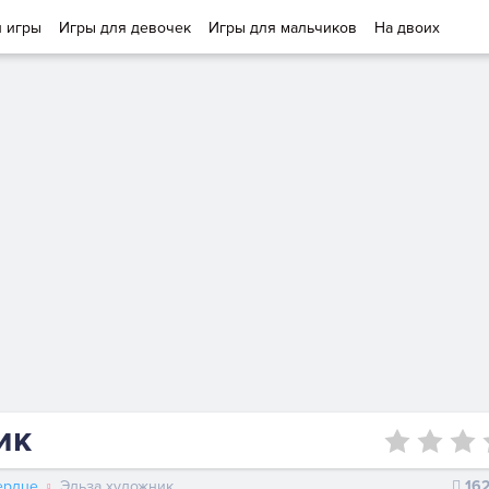
и игры
Игры для девочек
Игры для мальчиков
На двоих
ик
ердце
Эльза художник
16