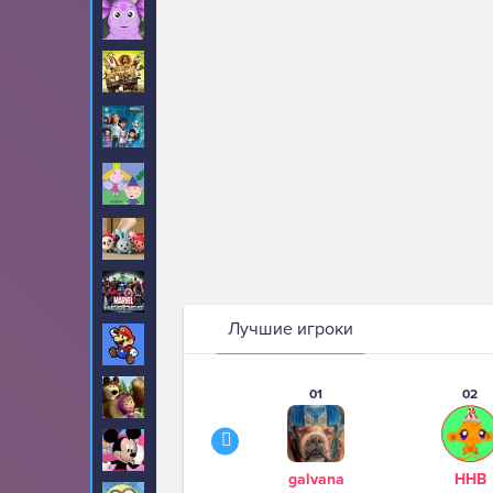
Лунтик
12
Мадагаскар
6
Майлз с другой
2
планеты
Маленькое
20
Королевство
Малышарики
7
Марвел
143
Лучшие игроки
Марио
371
01
02
Маша и Медведь
0
Микки Маус
53
galvana
ННВ