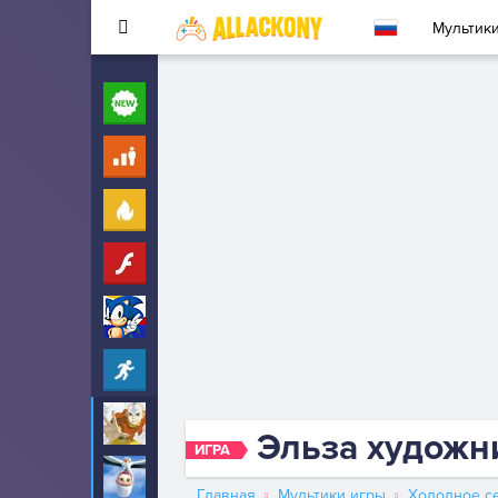
Мультик
Новые
260
Для детей
10
Популярные
260
Флеш
33
Соник
323
Прохождение
2342
Аватар
6
Эльза художн
ИГРА
Аисты
6
Главная
Мультики игры
Холодное с