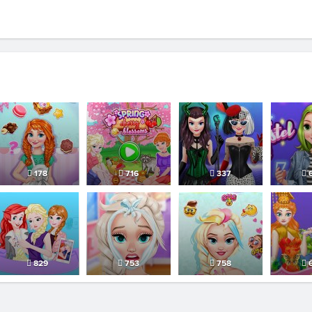
178
716
337
6
829
753
758
6