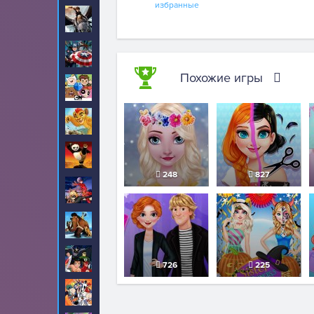
избранные
Как приручить
32
дракона
Капитан Америка
18
Похожие игры
Картун Нетворк
20
Король Лев
1
Кунг-фу Панда
24
248
827
Леди Баг и Супер
425
Кот
Ледниковый период
10
Лига Справедливости
1
726
225
Луни Тюнз
2