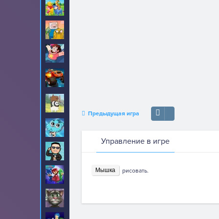
Винни Пух
8
Время приключений
89
Вселенная Стивена
22
Вспыш и чудо
52
машинки
Вся правда о
17
медведях
Предыдущая игра
Гамбол
70
Управление в игре
Гангнам Стайл
20
Мышка
рисовать.
Герои в масках
30
Говорящий кот Том
459