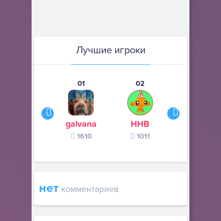
Лучшие игроки
01
02
03
galvana
ННВ
s245s
1610
1011
370
нет
комментариев