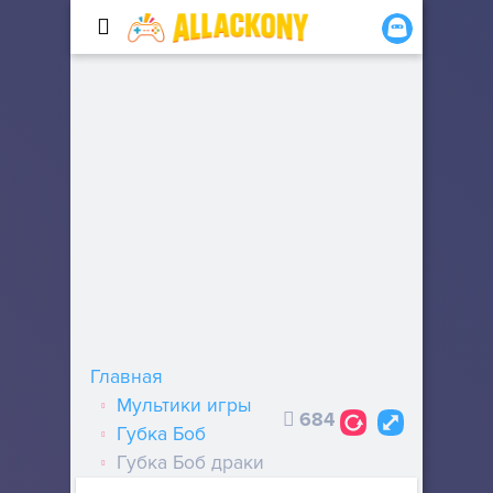
Главная
Мультики игры
684
Губка Боб
Губка Боб драки