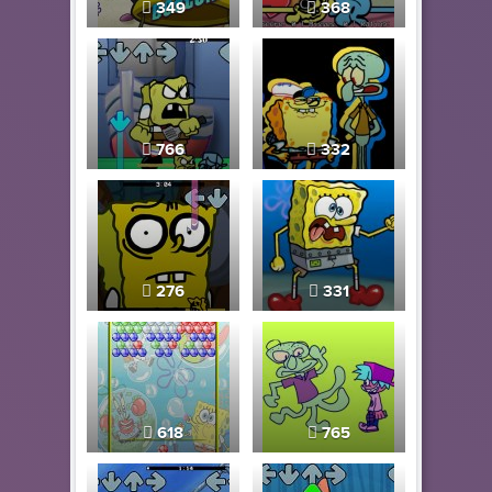
349
368
766
332
276
331
618
765