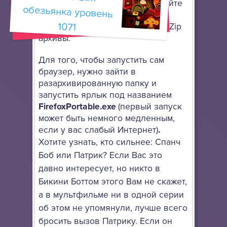
установки: просто разархивируйте
его в любое место, используя
1071
архиватор, поддерживающий 7-Zip
архивы.
Для того, чтобы запустить сам
браузер, нужно зайти в
разархивированную папку и
запустить ярлык под названием
FirefoxPortable.exe
(первый запуск
может быть немного медленным,
если у вас слабый Интернет)
.
Хотите узнать, кто сильнее: Спанч
Боб или Патрик? Если Вас это
давно интересует, но никто в
Бикини Боттом этого Вам не скажет,
а в мультфильме ни в одной серии
об этом не упомянули, лучше всего
бросить вызов Патрику. Если он