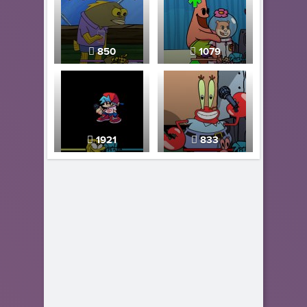
850
1079
1921
833