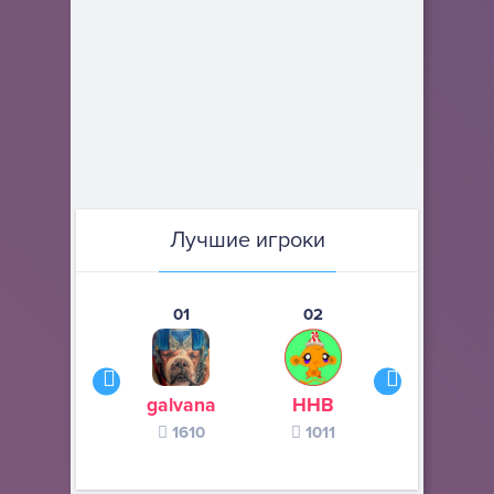
Лучшие игроки
01
02
03
galvana
ННВ
s245s
1610
1011
370