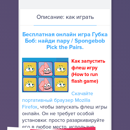
Описание: как играть
Бесплатная онлайн игра
Губка
Боб: найди пару
/ Spongebob
Pick the Pairs.
Как запустить
флеш игру
(How to run
flash game)
Скачайте
портативный браузер Mozilla
Firefox
, чтобы запускать флеш игры
онлайн. Он не требует особой
установки: просто разархивируйте
его в любое место, используя