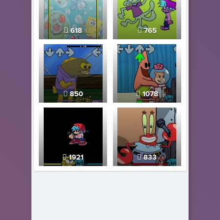
618
765
850
1078
1921
833