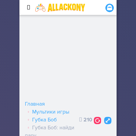
Главная
Мультики игры
Губка Боб
210
Губка Боб: найди
пару