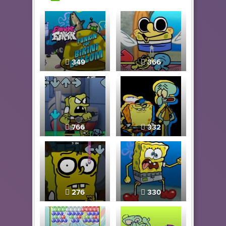
349
366
766
332
276
330