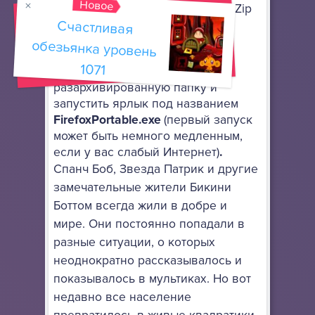
Новое
архиватор, поддерживающий 7-Zip
Счастливая
обезьянка уровень
архивы.
Для того, чтобы запустить сам
1071
браузер, нужно зайти в
разархивированную папку и
запустить ярлык под названием
FirefoxPortable.exe
(первый запуск
может быть немного медленным,
если у вас слабый Интернет)
.
Спанч Боб, Звезда Патрик и другие
замечательные жители Бикини
Боттом всегда жили в добре и
мире. Они постоянно попадали в
разные ситуации, о которых
неоднократно рассказывалось и
показывалось в мультиках. Но вот
недавно все население