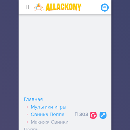
Главная
Мультики игры
Свинка Пеппа
303
Макияж Свинки
Пеппы