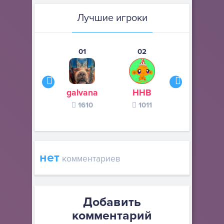
Лучшие игроки
01
02
03
galvana
ННВ
s245s
1610
1011
370
нет
комментариев
Добавить
комментарий