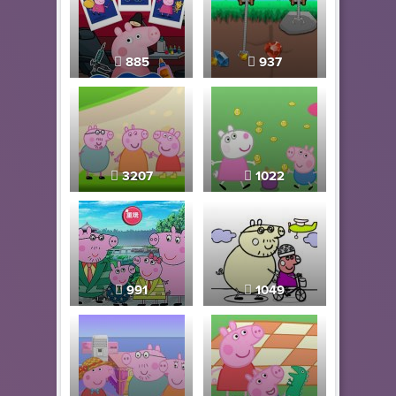
885
937
3207
1022
991
1049