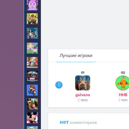
Лунтик
12
Мадагаскар
6
Майлз с другой
2
планеты
Маленькое
20
Королевство
Лучшие игроки
Малышарики
7
01
02
Марвел
143
Марио
371
galvana
ННВ
1610
1011
Маша и Медведь
0
Микки Маус
53
нет
комментариев