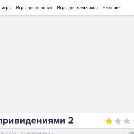
и игры
Игры для девочек
Игры для мальчиков
На двоих
 привидениями 2
рио: дом с привидениями 2
51