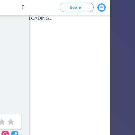
Войти
LOADING...
8