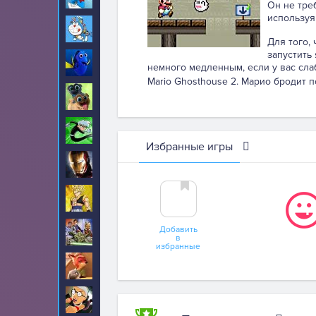
Он не тре
используя
Дораэмон
29
Для того,
запустить
Дори
22
немного медленным, если у вас сла
Mario Ghosthouse 2. Марио бродит 
Дружные мопсы
13
Дэнни призрак
7
Избранные игры
Железный человек
35
Жемчуг дракона
35
Добавить
Звездные войны
39
в
избранные
Зверополис
134
Злая бабушка
27