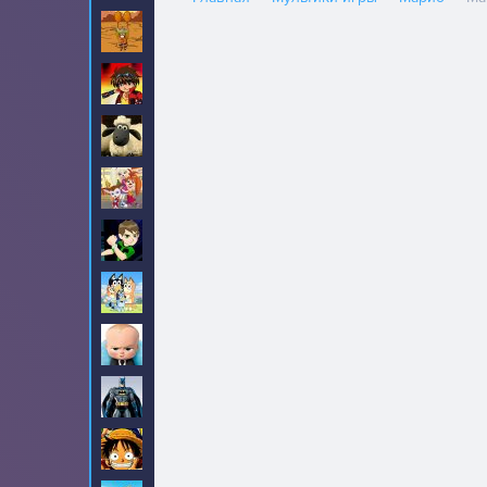
Амиго Панчо
8
Бакуган
6
Барашек Шон
18
Барбоскины
31
Бен 10
190
Блуи
2
Босс молокосос
23
Бэтмен
90
Ван-Пис
99