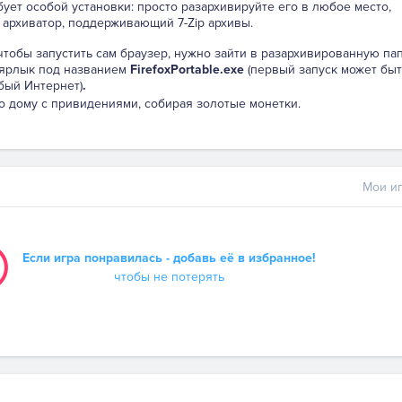
бует особой установки: просто разархивируйте его в любое место,
 архиватор, поддерживающий 7-Zip архивы.
 чтобы запустить сам браузер, нужно зайти в разархивированную па
 ярлык под названием
FirefoxPortable.exe
(первый запуск может быт
бый Интернет)
.
по дому с привидениями, собирая золотые монетки.
Мои иг
Если игра понравилась - добавь её в избранное!
чтобы не потерять