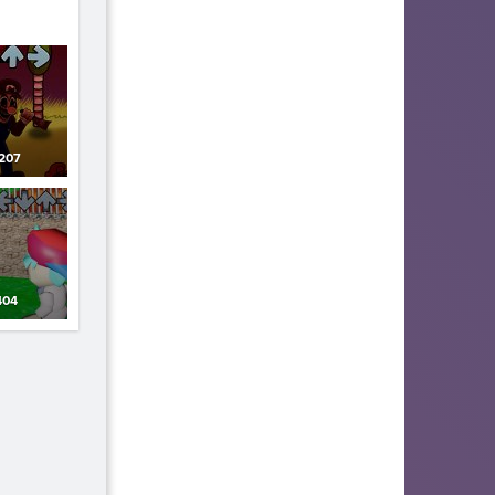
207
04