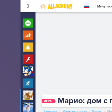
Мультик
Новые
260
Для детей
10
Популярные
260
Флеш
33
Соник
323
Прохождение
2342
Аватар
6
Марио: дом с
ИГРА
Аисты
6
Главная
Мультики игры
Марио
Ма