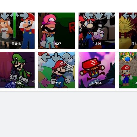
813
427
391
1
196
712
284
4