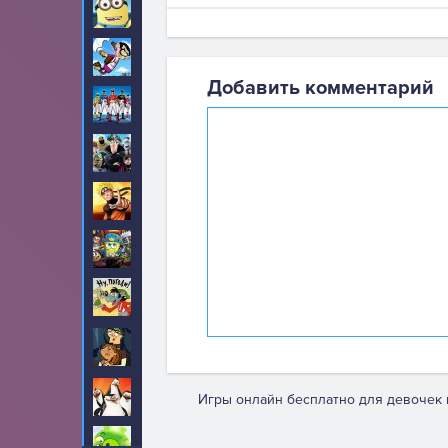
Миньоны
195
Мистер Бин
9
Добавить комментарий
Могучие рейнджеры
60
Монстры на каникулах
3
Наруто
115
Никелодеон
82
Ну погоди
9
Остров отчаянных
5
героев
Пингвины
5
Игры онлайн бесплатно для девочек 
Плохие свиньи
47