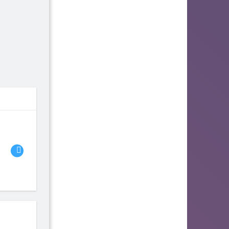
06
07
08
fhjwsefse46556
zurogieva
PORIDZH
142
140
134