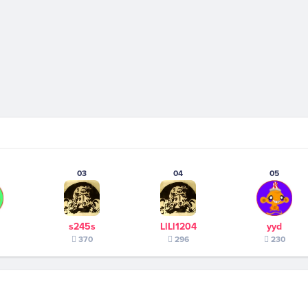
03
04
05
s245s
LlLl1204
yyd
370
296
230