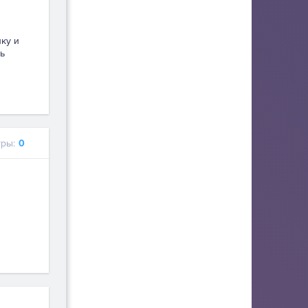
пку и
ь
ры:
0