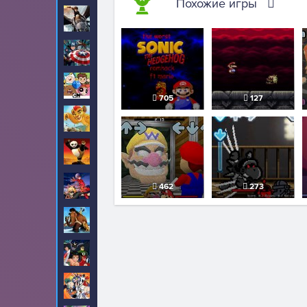
Похожие игры
Как приручить
32
дракона
Капитан Америка
18
Картун Нетворк
20
705
127
Король Лев
1
Кунг-фу Панда
24
Леди Баг и Супер
425
462
273
Кот
Ледниковый период
10
Лига Справедливости
1
Луни Тюнз
2