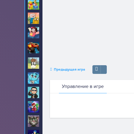
Винни Пух
8
Время приключений
89
Вселенная Стивена
22
Вспыш и чудо
52
машинки
Вся правда о
17
медведях
Предыдущая игра
Гамбол
70
Управление в игре
Гангнам Стайл
20
Герои в масках
30
Говорящий кот Том
459