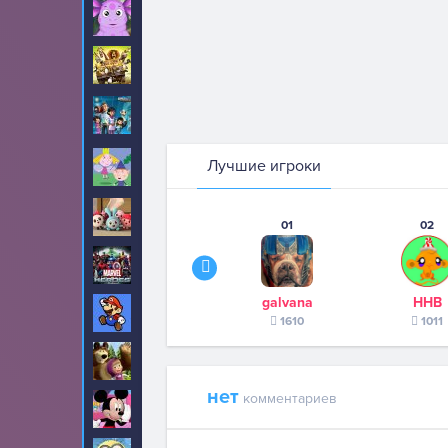
Лунтик
12
Мадагаскар
6
Майлз с другой
2
планеты
Маленькое
Лучшие игроки
20
Королевство
Малышарики
7
01
02
Марвел
143
galvana
ННВ
Марио
371
1610
1011
Маша и Медведь
0
нет
комментариев
Микки Маус
53