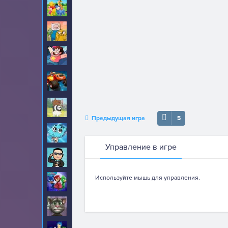
Винни Пух
8
Время приключений
89
Вселенная Стивена
22
Вспыш и чудо
52
машинки
Вся правда о
17
медведях
Предыдущая игра
5
Гамбол
70
Управление в игре
Гангнам Стайл
20
Используйте мышь для управления.
Герои в масках
30
Говорящий кот Том
459