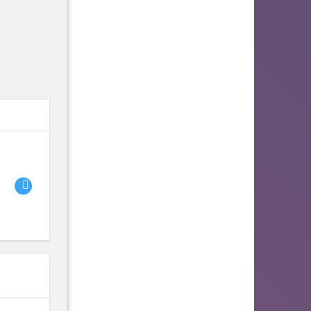
06
07
08
fhjwsefse46556
zurogieva
PORIDZH
142
140
134