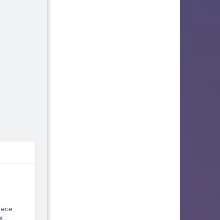
 все
х