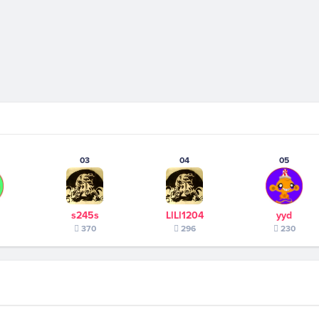
03
04
05
s245s
LlLl1204
yyd
370
296
230