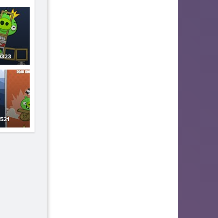
0323
521