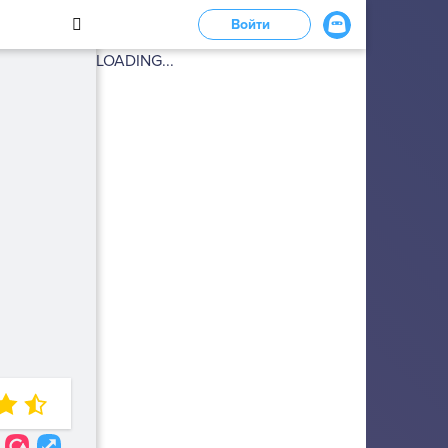
Войти
LOADING...
5