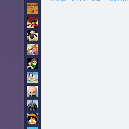
Амиго Панчо
8
Бакуган
6
Барашек Шон
18
Барбоскины
31
Бен 10
190
Блуи
2
Босс молокосос
23
Бэтмен
90
Ван-Пис
99