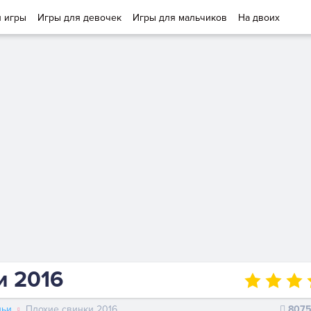
и игры
Игры для девочек
Игры для мальчиков
На двоих
и 2016
ньи
Плохие свинки 2016
807