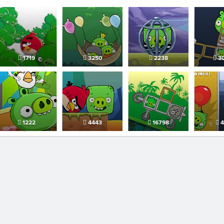
1719
3250
2238
3
1222
4443
16798
4