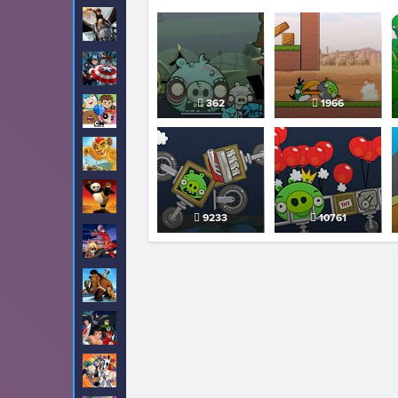
Как приручить
32
дракона
Капитан Америка
18
362
1966
Картун Нетворк
20
Король Лев
1
Кунг-фу Панда
24
9233
10761
Леди Баг и Супер
425
Кот
Ледниковый период
10
Лига Справедливости
1
Луни Тюнз
2