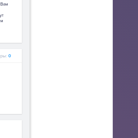
 Вам
ы
ут
ым
ры:
0