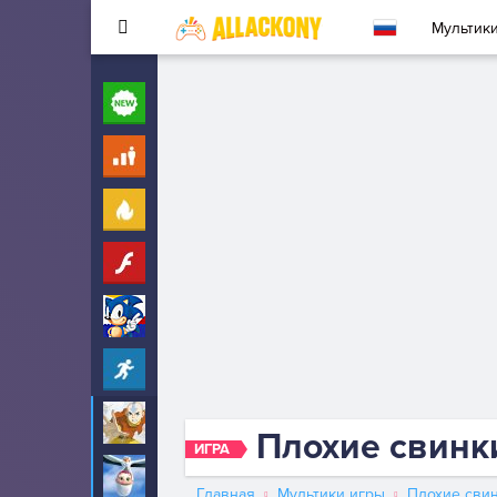
Мультик
Новые
260
Для детей
10
Популярные
260
Флеш
33
Соник
323
Прохождение
2342
Аватар
6
Плохие свинк
ИГРА
Аисты
6
Главная
Мультики игры
Плохие сви