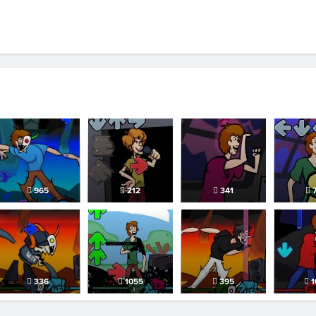
965
212
341
7
336
1055
395
1