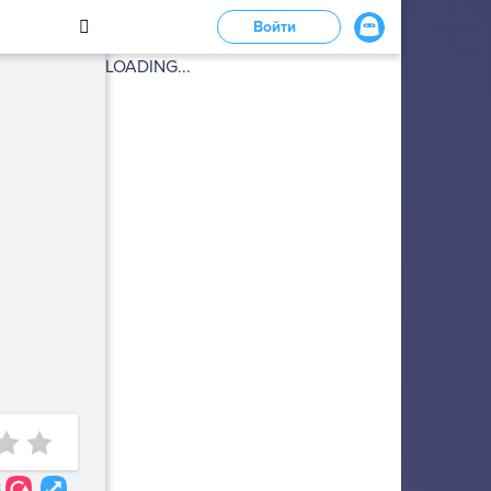
Войти
LOADING...
3