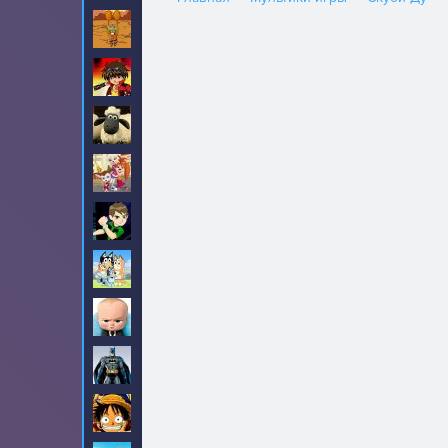
Амиго Панчо
8
Бакуган
6
Барашек Шон
18
Барбоскины
31
Бен 10
190
Блуи
2
Босс молокосос
23
Бэтмен
90
Ван-Пис
99