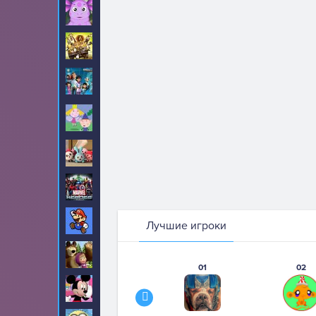
Лунтик
12
Мадагаскар
6
Майлз с другой
2
планеты
Маленькое
20
Королевство
Малышарики
7
Марвел
143
Марио
371
Лучшие игроки
Маша и Медведь
0
01
02
Микки Маус
53