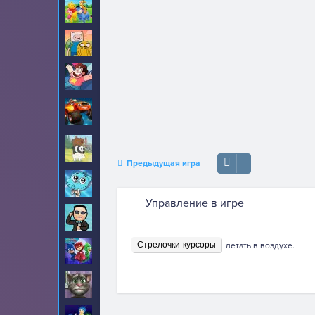
Винни Пух
8
Время приключений
89
Вселенная Стивена
22
Вспыш и чудо
52
машинки
Вся правда о
17
медведях
Предыдущая игра
Гамбол
70
Управление в игре
Гангнам Стайл
20
Стрелочки-курсоры
летать в воздухе.
Герои в масках
30
Говорящий кот Том
459