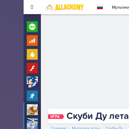
Мультик
Новые
260
Для детей
10
Популярные
260
Флеш
33
Соник
323
Прохождение
2342
Аватар
6
Скуби Ду лет
ИГРА
Аисты
6
Главная
Мультики игры
Скуби-Ду