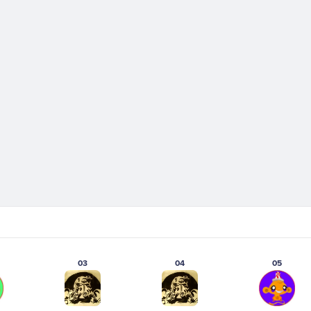
03
04
05