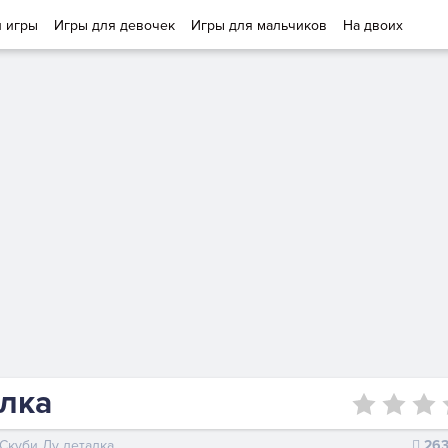
и игры
Игры для девочек
Игры для мальчиков
На двоих
алка
Скуби Ду леталка
26