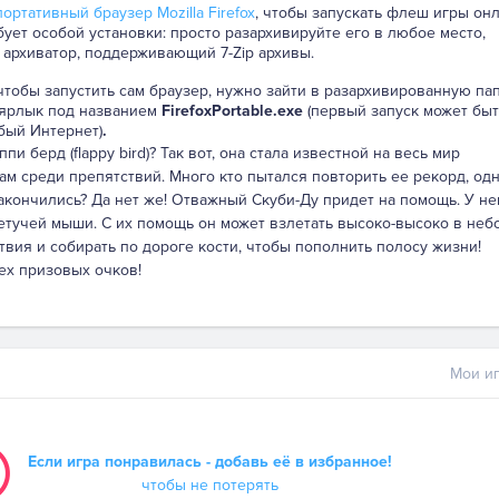
ортативный браузер Mozilla Firefox
, чтобы запускать флеш игры онл
бует особой установки: просто разархивируйте его в любое место,
 архиватор, поддерживающий 7-Zip архивы.
 чтобы запустить сам браузер, нужно зайти в разархивированную па
 ярлык под названием
FirefoxPortable.exe
(первый запуск может быт
бый Интернет)
.
 берд (flappy bird)? Так вот, она стала известной на весь мир
м среди препятствий. Много кто пытался повторить ее рекорд, од
закончились? Да нет же! Отважный Скуби-Ду придет на помощь. У не
летучей мыши. С их помощь он может взлетать высоко-высоко в небо
твия и собирать по дороге кости, чтобы пополнить полосу жизни!
сех призовых очков!
Мои иг
Если игра понравилась - добавь её в избранное!
чтобы не потерять