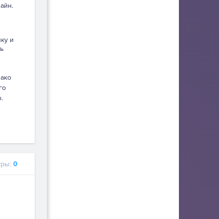
айн.
пку и
ь
нако
го
.
ры:
0