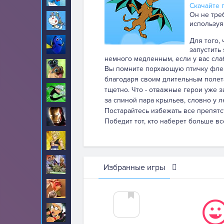
Скачайте п
Он не тре
Дораэмон
29
используя
Для того,
Дори
22
запустить
немного медленным, если у вас сла
Дружные мопсы
Вы помните порхающую птичку флеппи
13
благодаря своим длительным полета
тщетно. Что - отважные герои уже 
Дэнни призрак
7
за спиной пара крыльев, словно у 
Постарайтесь избежать все препятс
Железный человек
35
Победит тот, кто наберет больше в
Жемчуг дракона
35
Звездные войны
39
Избранные игры
Зверополис
134
Злая бабушка
27