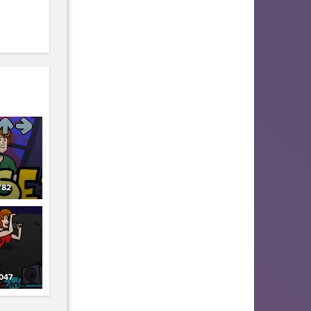
82
047