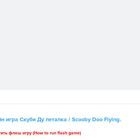
йн игра
Скуби Ду леталка
/ Scooby Doo Flying.
тить флеш игру (How to run flash game)