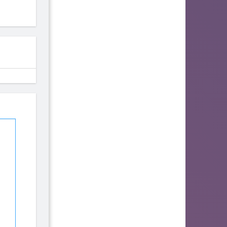
fhjwsefse46556
zurogieva
PORIDZH
142
140
134