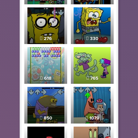
276
330
618
765
850
1079