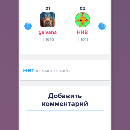
01
02
03
galvana
ННВ
s245s
1610
1011
370
нет
комментариев
Добавить
комментарий