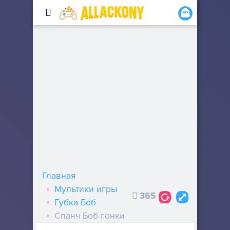
Главная
Мультики игры
365
Губка Боб
Спанч Боб гонки