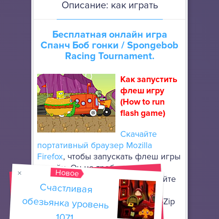
Описание: как играть
Бесплатная онлайн игра
Спанч Боб гонки
/ Spongebob
Racing Tournament.
Как запустить
флеш игру
(How to run
flash game)
Скачайте
портативный браузер Mozilla
Firefox
, чтобы запускать флеш игры
онлайн. Он не требует особой
Новое
установки: просто разархивируйте
Счастливая
обезьянка уровень
его в любое место, используя
архиватор, поддерживающий 7-Zip
архивы.
1071