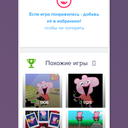
Если игра понравилась - добавь
её в избранное!
чтобы не потерять
Похожие игры
1106
1125