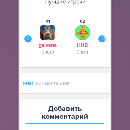
Лучшие игроки
01
02
03
galvana
ННВ
s245s
1610
1011
370
нет
комментариев
Добавить
комментарий