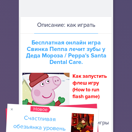
Описание: как играть
Бесплатная онлайн игра
Свинка Пеппа лечит зубы у
Деда Мороза
/ Peppa's Santa
Dental Care.
Как запустить
флеш игру
(How to run
flash game)
Новое
Скачайте
портативный браузер Mozilla
Счастливая
обезьянка уровень
Firefox
, чтобы запускать флеш игры
онлайн. Он не требует особой