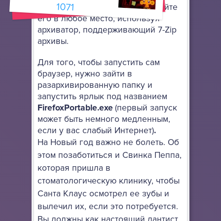
1071
установки: просто разархивируйте
его в любое место, используя
архиватор, поддерживающий 7-Zip
архивы.
Для того, чтобы запустить сам
браузер, нужно зайти в
разархивированную папку и
запустить ярлык под названием
FirefoxPortable.exe
(первый запуск
может быть немного медленным,
если у вас слабый Интернет)
.
На Новый год важно не болеть. Об
этом позаботиться и Свинка Пеппа,
которая пришла в
стоматологическую клинику, чтобы
Санта Клаус осмотрел ее зубы и
вылечил их, если это потребуется.
Вы должны как настоящий дантист