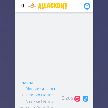
Главная
Мультики игры
Свинка Пеппа
205
Свинка Пеппа
лечит зубы у Деда