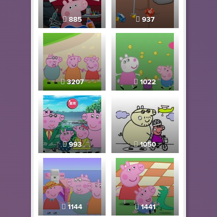
885
937
3207
1022
993
1050
1144
1441