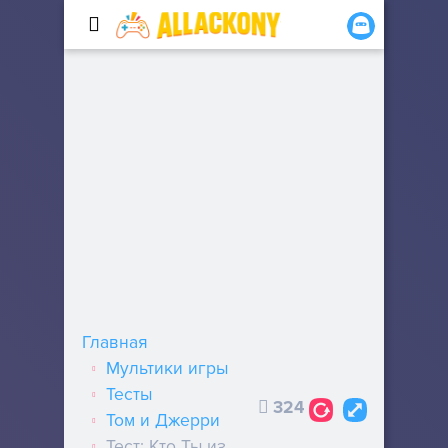
Главная
Мультики игры
Тесты
324
Том и Джерри
Тест: Кто Ты из