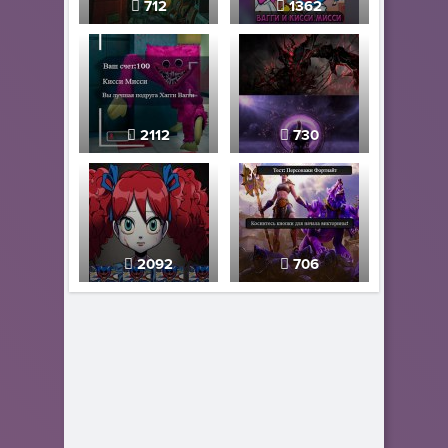
712
1362
2112
730
2092
706