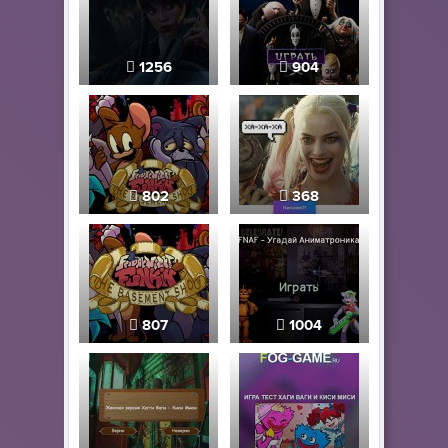
1256
904
802
368
807
1004