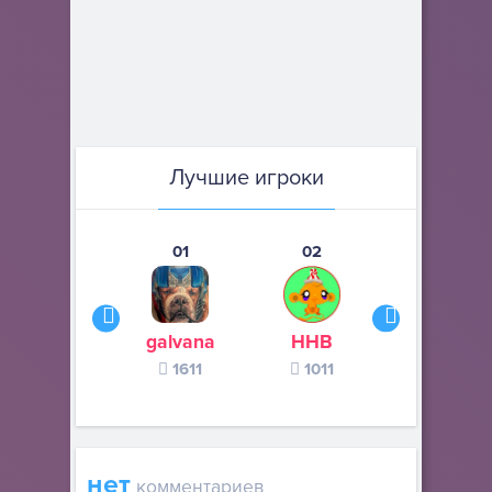
Лучшие игроки
01
02
03
galvana
ННВ
s245s
1611
1011
370
нет
комментариев