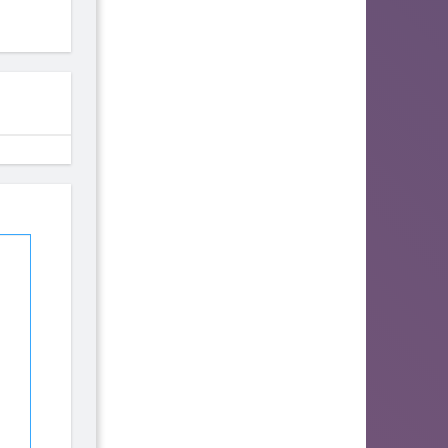
fhjwsefse46556
zurogieva
PORIDZH
142
140
134