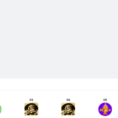
03
04
05