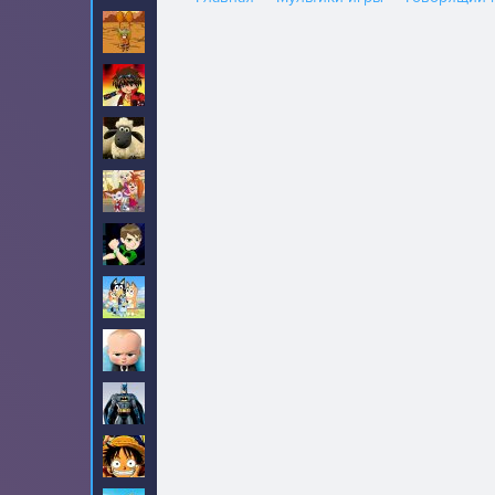
Амиго Панчо
8
Бакуган
6
Барашек Шон
18
Барбоскины
31
Бен 10
190
Блуи
2
Босс молокосос
23
Бэтмен
90
Ван-Пис
99