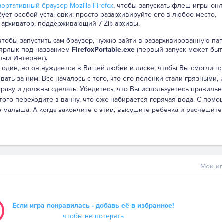
ортативный браузер Mozilla Firefox
, чтобы запускать флеш игры онл
бует особой установки: просто разархивируйте его в любое место,
 архиватор, поддерживающий 7-Zip архивы.
 чтобы запустить сам браузер, нужно зайти в разархивированную па
 ярлык под названием
FirefoxPortable.exe
(первый запуск может быт
бый Интернет)
.
 один, но он нуждается в Вашей любви и ласке, чтобы Вы смогли п
ать за ним. Все началось с того, что его пеленки стали грязными, 
разу и должны сделать. Убедитесь, что Вы используетесь правиль
ого переходите в ванну, что еже набирается горячая вода. С пом
малыша. А когда закончите с этим, высушите ребенка и расчешите
Мои иг
Если игра понравилась - добавь её в избранное!
чтобы не потерять