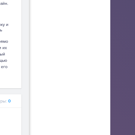
айн.
пку и
ь
рямо
и их
ный
ощью
 его
ры:
0