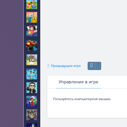
Винни Пух
8
Время приключений
89
Вселенная Стивена
22
Вспыш и чудо
52
машинки
Вся правда о
17
медведях
Предыдущая игра
Гамбол
70
Управление в игре
Гангнам Стайл
20
Пользуйтесь компьютерной мышью.
Герои в масках
30
Говорящий кот Том
459