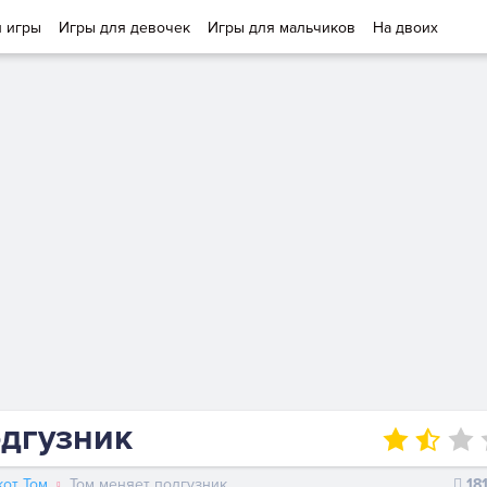
и игры
Игры для девочек
Игры для мальчиков
На двоих
одгузник
от Том
Том меняет подгузник
18