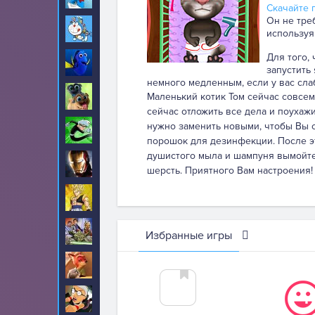
Скачайте п
Он не тре
Дораэмон
29
используя
Для того,
Дори
22
запустить
немного медленным, если у вас сла
Дружные мопсы
Маленький котик Том сейчас совсем
13
сейчас отложить все дела и поухажив
нужно заменить новыми, чтобы Вы с
Дэнни призрак
7
порошок для дезинфекции. После эт
душистого мыла и шампуня вымойте 
Железный человек
35
шерсть. Приятного Вам настроения!
Жемчуг дракона
35
Звездные войны
39
Избранные игры
Зверополис
134
Злая бабушка
27