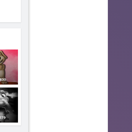
830
379