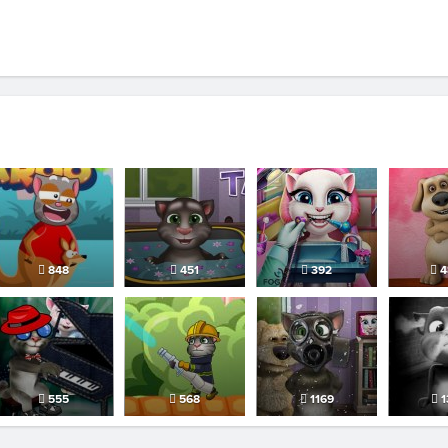
848
451
392
4
555
568
1169
1