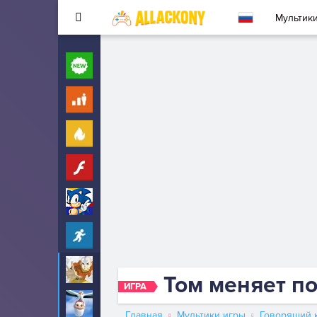
Мультик
Новые
260
Для детей
10
Популярные
260
Флеш
33
Соник
323
Прохождение
2342
Аватар
6
Том меняет п
ИГРА
Аисты
6
Главная
Мультики игры
Говорящий к