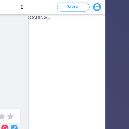
Войти
LOADING...
1