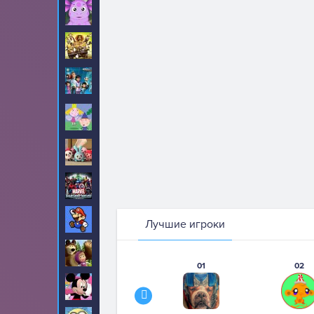
Лунтик
12
Мадагаскар
6
Майлз с другой
2
планеты
Маленькое
20
Королевство
Малышарики
7
Марвел
143
Марио
371
Лучшие игроки
Маша и Медведь
0
01
02
Микки Маус
53