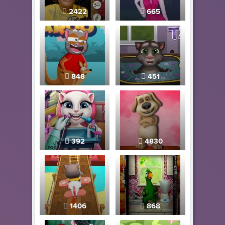
2422
665
848
451
392
4830
1406
868