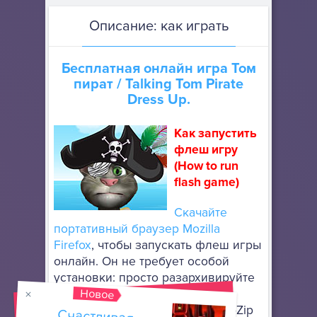
Описание: как играть
Бесплатная онлайн игра
Том
пират
/ Talking Tom Pirate
Dress Up.
Как запустить
флеш игру
(How to run
flash game)
Скачайте
портативный браузер Mozilla
Firefox
, чтобы запускать флеш игры
онлайн. Он не требует особой
установки: просто разархивируйте
Новое
его в любое место, используя
архиватор, поддерживающий 7-Zip
Счастливая
обезьянка уровень