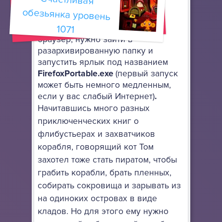
архивы.
Для того, чтобы запустить сам
1071
браузер, нужно зайти в
разархивированную папку и
запустить ярлык под названием
FirefoxPortable.exe
(первый запуск
может быть немного медленным,
если у вас слабый Интернет)
.
Начитавшись много разных
приключенческих книг о
флибустьерах и захватчиков
корабля, говорящий кот Том
захотел тоже стать пиратом, чтобы
грабить корабли, брать пленных,
собирать сокровища и зарывать из
на одиноких островах в виде
кладов. Но для этого ему нужно