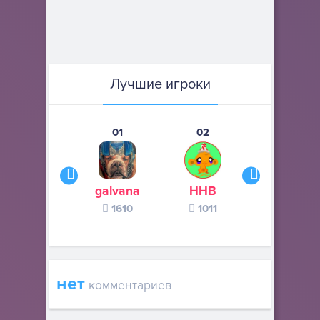
Лучшие игроки
01
02
03
galvana
ННВ
s245s
1610
1011
370
нет
комментариев