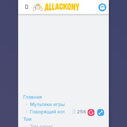
Главная
Мультики игры
Говорящий кот
256
Том
Том пират