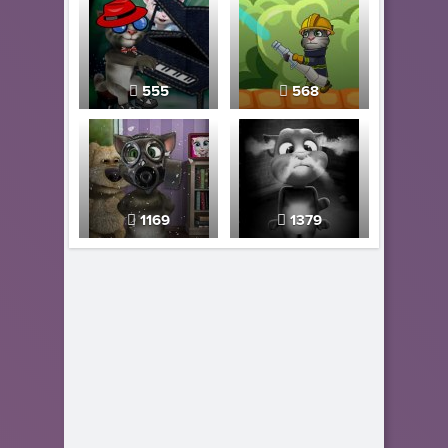
555
568
1169
1379