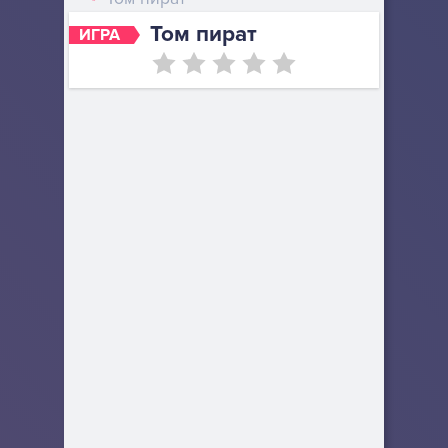
Том пират
ИГРА