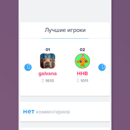
Лучшие игроки
01
02
03
galvana
ННВ
s245s
1610
1011
370
нет
комментариев