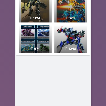
1124
709
671
1248