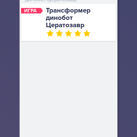
Трансформер
ИГРА
динобот
Цератозавр