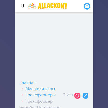
Главная
Мультики игры
Трансформеры
219
Трансформер
динобот Цератозавр