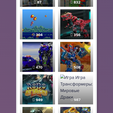
87
832
304
356
470
508
949
987