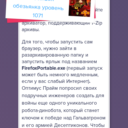
онлайн. Он не требует особой
установки: просто разархивируйте
1071
его в любое место, используя
архиватор, поддерживающий 7-Zip
архивы.
Для того, чтобы запустить сам
браузер, нужно зайти в
разархивированную папку и
запустить ярлык под названием
FirefoxPortable.exe
(первый запуск
может быть немного медленным,
если у вас слабый Интернет)
.
Оптимус Прайм попросил своих
подручных инженеров создать для
войны еще одного уникального
робота-динобота, который станет
ключом к победе над Гальватроном
и его армией Десептиконов. Чтобы