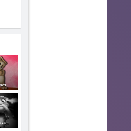
829
378