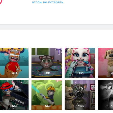
чтобы не потерять
848
451
392
4
555
568
1169
1