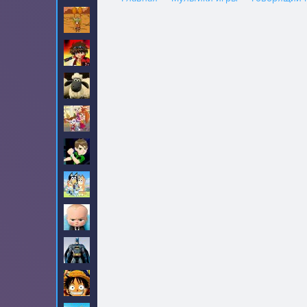
Амиго Панчо
8
Бакуган
6
Барашек Шон
18
Барбоскины
31
Бен 10
190
Блуи
2
Босс молокосос
23
Бэтмен
90
Ван-Пис
99