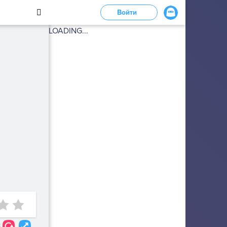
Войти
LOADING...
3