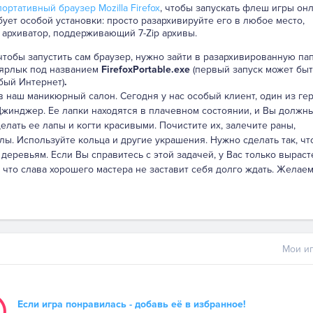
ортативный браузер Mozilla Firefox
, чтобы запускать флеш игры онл
бует особой установки: просто разархивируйте его в любое место,
 архиватор, поддерживающий 7-Zip архивы.
 чтобы запустить сам браузер, нужно зайти в разархивированную па
 ярлык под названием
FirefoxPortable.exe
(первый запуск может быт
бый Интернет)
.
в наш маникюрный салон. Сегодня у нас особый клиент, один из ге
Джинджер. Ее лапки находятся в плачевном состоянии, и Вы должн
елать ее лапы и когти красивыми. Почистите их, залечите раны,
лы. Используйте кольца и другие украшения. Нужно сделать так, ч
о деревьям. Если Вы справитесь с этой задачей, у Вас только выраст
 что слава хорошего мастера не заставит себя долго ждать. Желае
Мои иг
Если игра понравилась - добавь её в избранное!