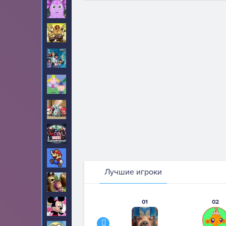
Лунтик
12
Мадагаскар
6
Майлз с другой
2
планеты
Маленькое
20
Королевство
Малышарики
7
Марвел
143
Марио
371
Лучшие игроки
Маша и Медведь
0
01
02
Микки Маус
53