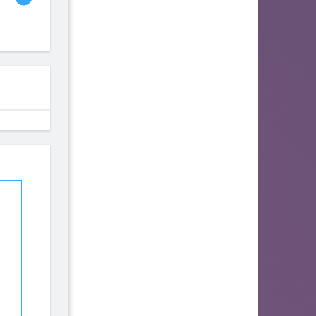
fhjwsefse46556
zurogieva
PORIDZH
142
140
134