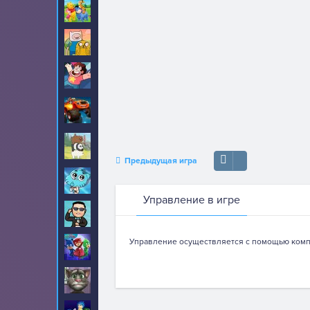
Винни Пух
8
Время приключений
89
Вселенная Стивена
22
Вспыш и чудо
52
машинки
Вся правда о
17
медведях
Предыдущая игра
Гамбол
70
Управление в игре
Гангнам Стайл
20
Управление осуществляется с помощью комп
Герои в масках
30
Говорящий кот Том
459