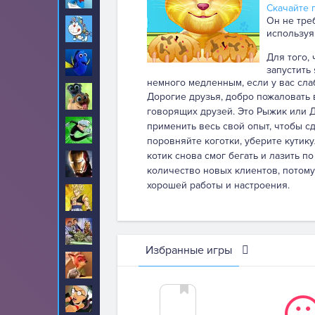
Скачайте п
Он не тре
Дораэмон
29
используя
Для того,
Дори
22
запустить
немного медленным, если у вас сла
Дружные мопсы
Дорогие друзья, добро пожаловать 
13
говорящих друзей. Это Рыжик или 
применить весь свой опыт, чтобы сд
Дэнни призрак
7
поровняйте коготки, уберите кутику
котик снова смог бегать и лазить п
Железный человек
35
количество новых клиентов, потому
хорошей работы и настроения.
Жемчуг дракона
35
Звездные войны
39
Избранные игры
Зверополис
134
Злая бабушка
27