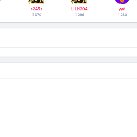
s245s
LlLl1204
yyd
370
296
230