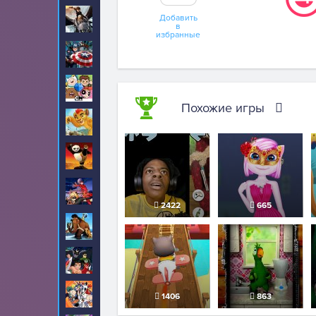
Как приручить
Добавить
32
дракона
в
избранные
Капитан Америка
18
Картун Нетворк
20
Похожие игры
Король Лев
1
Кунг-фу Панда
24
Леди Баг и Супер
425
Кот
2422
665
Ледниковый период
10
Лига Справедливости
1
Луни Тюнз
2
1406
863