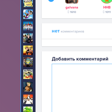
Миньоны
195
galvana
ННВ
1610
1011
Мистер Бин
9
Могучие рейнджеры
60
нет
комментариев
Монстры на каникулах
3
Наруто
115
Добавить комментарий
Никелодеон
82
Ну погоди
9
Остров отчаянных
5
героев
Пингвины
5
Плохие свиньи
47