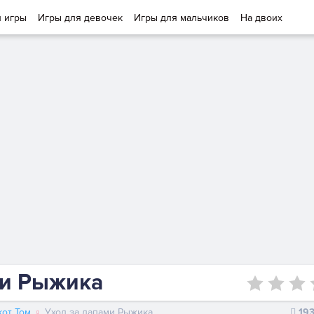
и игры
Игры для девочек
Игры для мальчиков
На двоих
ми Рыжика
от Том
Уход за лапами Рыжика
19