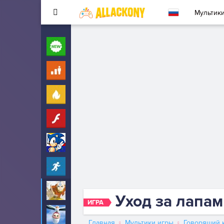
Мультик
Новые
260
Для детей
10
Популярные
260
Флеш
33
Соник
323
Прохождение
2342
Аватар
6
Уход за лапа
ИГРА
Аисты
6
Главная
Мультики игры
Говорящий к