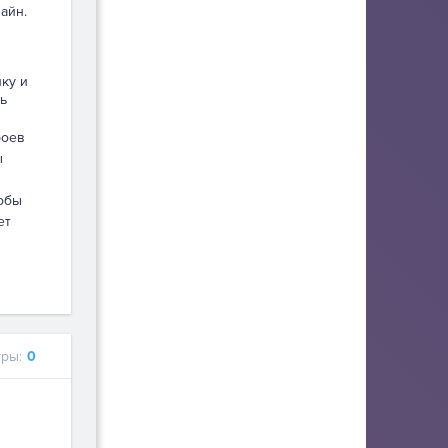
айн.
пку и
ь
роев
ы
тобы
ет
м
ры:
0