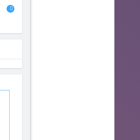
fhjwsefse46556
zurogieva
PORIDZH
142
140
134