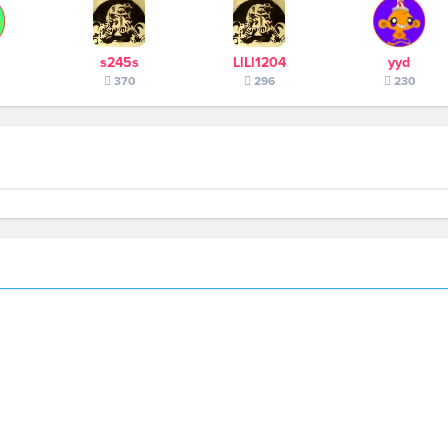
s245s
LlLl1204
yyd
370
296
230