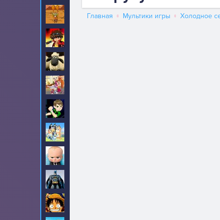
Амиго Панчо
8
Главная
Мультики игры
Холодное с
Бакуган
6
Барашек Шон
18
Барбоскины
31
Бен 10
190
Блуи
2
Босс молокосос
23
Бэтмен
90
Ван-Пис
99