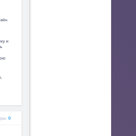
айн.
пку и
ь
вою
,
ры:
0