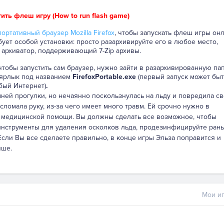
тить флеш игру (How to run flash game)
ортативный браузер Mozilla Firefox
, чтобы запускать флеш игры онл
бует особой установки: просто разархивируйте его в любое место,
 архиватор, поддерживающий 7-Zip архивы.
 чтобы запустить сам браузер, нужно зайти в разархивированную па
 ярлык под названием
FirefoxPortable.exe
(первый запуск может быт
бый Интернет)
.
ней прогулки, но нечаянно поскользнулась на льду и повредила с
 сломала руку, из-за чего имеет много травм. Ей срочно нужно в
 в медицинской помощи. Вы должны сделать все возможное, чтобы
инструменты для удаления осколков льда, продезинфицируйте раны
Если Вы все сделаете правильно, в конце игры Эльза поправится и
чше.
Мои иг