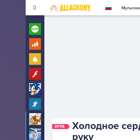
Мультик
Новые
260
Для детей
10
Популярные
260
Флеш
33
Соник
323
Прохождение
2342
Аватар
6
Холодное сер
ИГРА
руку
Аисты
6