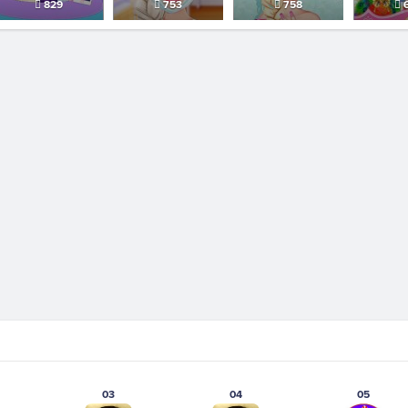
829
753
758
6
03
04
05