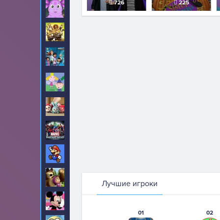
726
225
Лунтик
12
Мадагаскар
6
Майлз с другой
2
планеты
Маленькое
20
Королевство
Малышарики
7
Марвел
143
Марио
371
Маша и Медведь
0
Лучшие игроки
Микки Маус
53
01
02