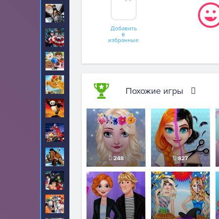
Как приручить
32
дракона
Добавить
в
Капитан Америка
18
избранные
Картун Нетворк
20
Король Лев
1
Похожие игры
Кунг-фу Панда
24
Леди Баг и Супер
425
Кот
Ледниковый период
10
248
827
Лига Справедливости
1
Луни Тюнз
2