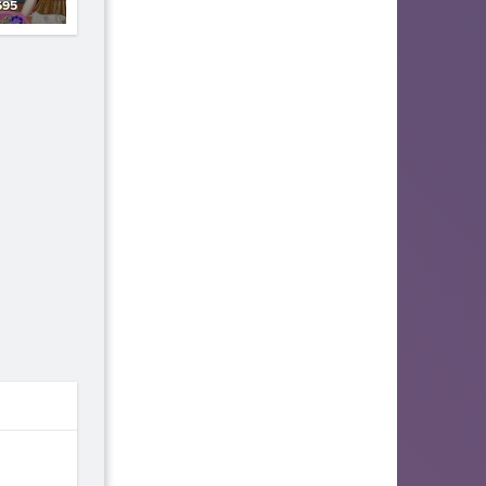
95
06
07
08