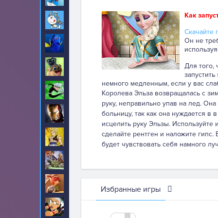
Как запус
Дораэмон
29
Скачайте п
Он не тре
Дори
22
используя
Для того,
Дружные мопсы
13
запустить
немного медленным, если у вас сла
Дэнни призрак
7
Королева Эльза возвращалась с зим
руку, неправильно упав на лед. Она
Железный человек
больницу, так как она нуждается в
35
исцелить руку Эльзы. Используйте 
сделайте рентген и наложите гипс. 
Жемчуг дракона
35
будет чувствовать себя намного лу
Звездные войны
39
Зверополис
134
Избранные игры
Злая бабушка
27