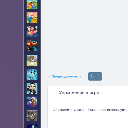
Винни Пух
8
Время приключений
89
Вселенная Стивена
22
Вспыш и чудо
52
машинки
Вся правда о
17
медведях
Гамбол
70
Предыдущая игра
Гангнам Стайл
20
Управление в игре
Герои в масках
30
Управляйте мышкой. Правильно используйте 
Говорящий кот Том
459