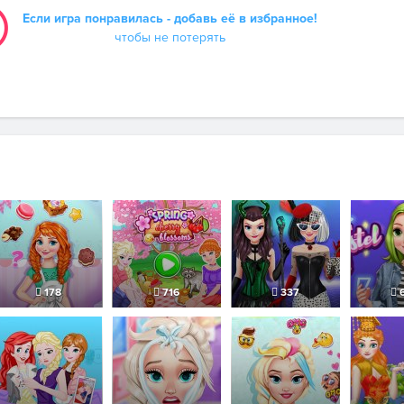
Если игра понравилась - добавь её в избранное!
чтобы не потерять
178
716
337
6