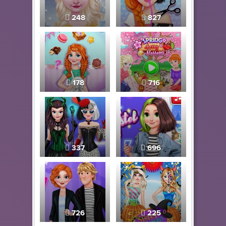
248
827
178
716
337
696
726
225