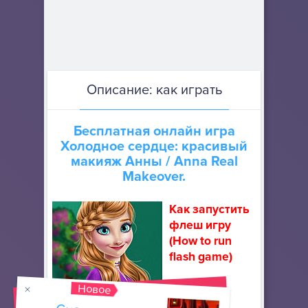
Описание: как играть
Бесплатная онлайн игра
Холодное сердце: красивый
макияж Анны
/ Anna Real
Makeover.
Как запустить
флеш игру
(How to run
flash game)
Скачайте
Новое
портативный браузер Mozilla