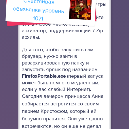
Счастливая
обезьянка уровень
Firefox
, чтобы запускать флеш игры
онлайн. Он не требует особой
установки: просто разархивируйте
1071
его в любое место, используя
архиватор, поддерживающий 7-Zip
архивы.
Для того, чтобы запустить сам
браузер, нужно зайти в
разархивированную папку и
запустить ярлык под названием
FirefoxPortable.exe
(первый запуск
может быть немного медленным,
если у вас слабый Интернет)
.
Сегодня вечером принцесса Анна
собирается встретится со своим
парнем Кристофом, который ей
безумно нравится. Они уже давно
встречаются, но он еще не делал