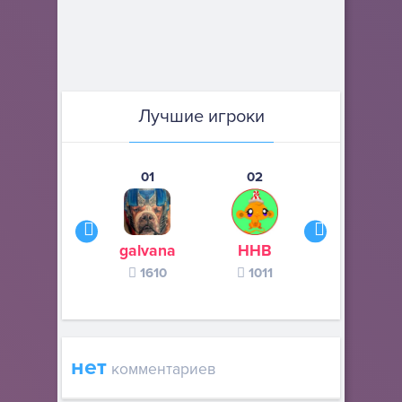
Лучшие игроки
01
02
03
galvana
ННВ
s245s
1610
1011
370
нет
комментариев