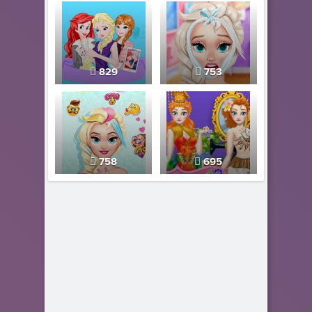
829
753
758
695