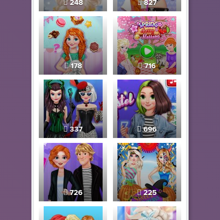
248
827
178
716
337
696
726
225