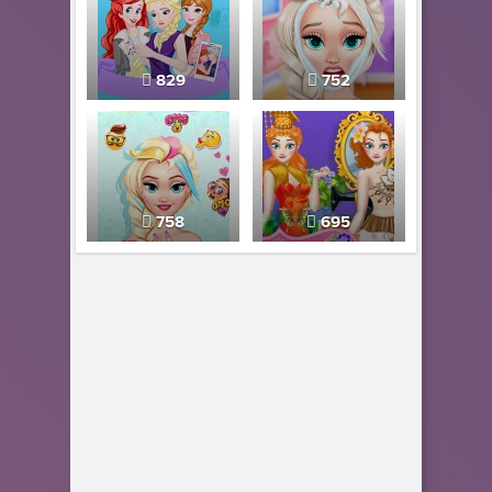
829
752
758
695