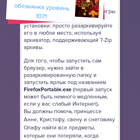
портативный браузер Mozilla
Firefox
, чтобы запускать флеш игры
1071
онлайн. Он не требует особой
установки: просто разархивируйте
его в любое место, используя
архиватор, поддерживающий 7-Zip
архивы.
Для того, чтобы запустить сам
браузер, нужно зайти в
разархивированную папку и
запустить ярлык под названием
FirefoxPortable.exe
(первый запуск
может быть немного медленным,
если у вас слабый Интернет)
.
Вы должны помочь принцессе
Анне, Кристофу, свену и снеговику
Олафу найти все предметы,
которые они потеряли, когда