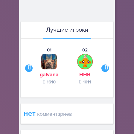
Лучшие игроки
01
02
03
galvana
ННВ
s245s
1610
1011
370
нет
комментариев