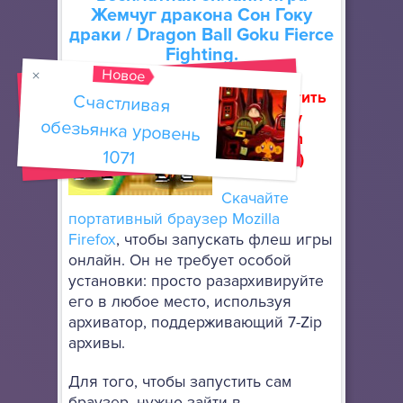
Жемчуг дракона Сон Гоку
драки
/ Dragon Ball Goku Fierce
Fighting.
Новое
Как запустить
Счастливая
обезьянка уровень
флеш игру
(How to run
1071
flash game)
Скачайте
портативный браузер Mozilla
Firefox
, чтобы запускать флеш игры
онлайн. Он не требует особой
установки: просто разархивируйте
его в любое место, используя
архиватор, поддерживающий 7-Zip
архивы.
Для того, чтобы запустить сам
браузер, нужно зайти в