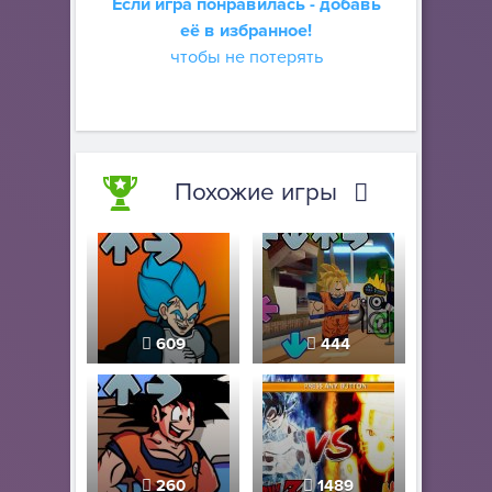
Если игра понравилась - добавь
её в избранное!
чтобы не потерять
Похожие игры
609
444
260
1489