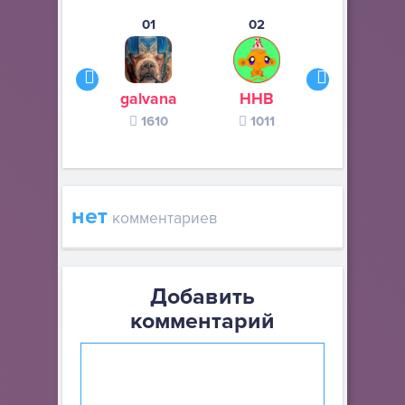
01
02
03
galvana
ННВ
s245s
1610
1011
370
нет
комментариев
Добавить
комментарий