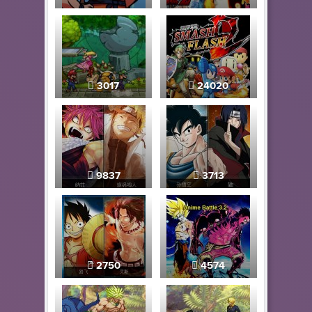
3017
24020
9837
3713
2750
4574