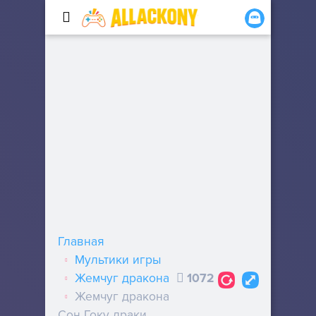
Главная
Мультики игры
Жемчуг дракона
1072
Жемчуг дракона
Сон Гоку драки