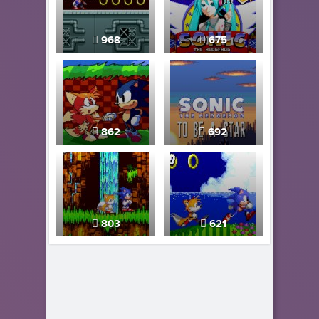
968
675
862
692
803
621