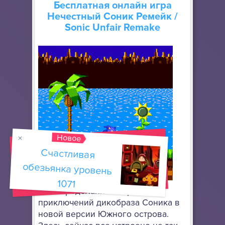
Бесплатная онлайн игра
Нечестный Соник Ремейк
/
Sonic Unfair Remake
Новое
Счастливая
обезьянка уровень
1071
Это переделанная версия
приключений дикобраза Соника в
новой версии Южного острова.