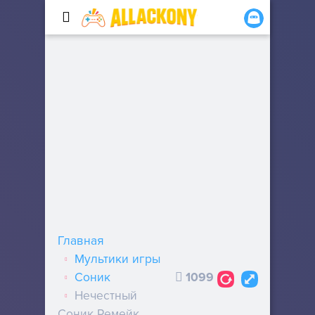
Главная
Мультики игры
Соник
1099
Нечестный
Соник Ремейк