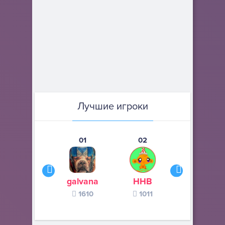
Лучшие игроки
01
02
03
galvana
ННВ
s245s
1610
1011
370