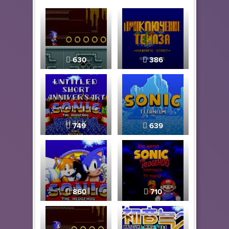
630
386
749
639
860
710